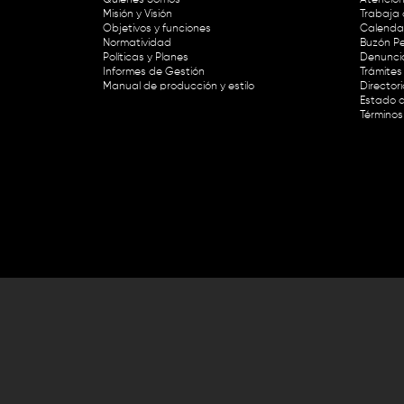
Misión y Visión
Trabaja 
Objetivos y funciones
Calendar
Normatividad
Buzón Pe
Políticas y Planes
Denunci
Informes de Gestión
Trámites 
Manual de producción y estilo
Director
Estado d
Términos
Lunes a viernes de 8:30 a.m. a 1 p
RTVC Sistema de Medios Públicos,