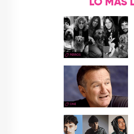
LO MÁS 
PERROS
CINE