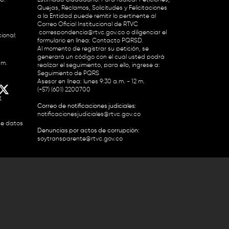
Quejas, Reclamos, Solicitudes y Felicitaciones
a la Entidad puede remitir lo pertinente al
Correo Oficial Institucional de RTVC
correspondencia@rtvc.gov.co
o diligenciar el
ional:
formulario en línea:
Contacto PQRSD.
Al momento de registrar su petición, se
generará un código con el cual usted podrá
.m.
realizar el seguimiento, para ello, ingrese a:
Seguimiento de PQRS
Asesor en línea: lunes 9:30 a.m. - 12 m.
(+57) (601) 2200700
X
Correo de notificaciones judiciales:
notificacionesjudiciales@rtvc.gov.co
de datos
Denuncias por actos de corrupción:
soytransparente@rtvc.gov.co
Colombia 2200727 Línea Nacional Radio
 118 959. Conmutador RTVC 2200700