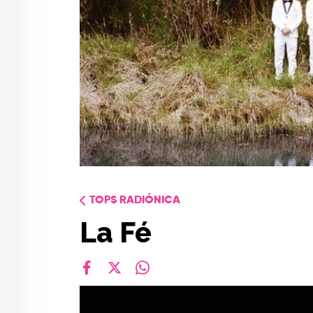
TOPS RADIÓNICA
La Fé
facebook
X
whatsapp