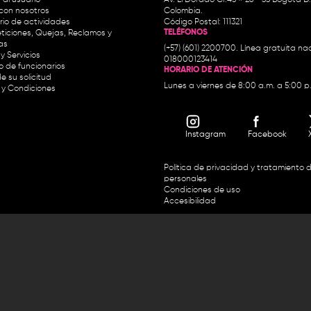
con nosotros
Colombia.
io de actividades
Código Postal: 111321
TELÉFONOS
ticiones, Quejas, Reclamos y
as
(+57) (601) 2200700. Línea gratuita nac
y Servicios
018000123414
io de funcionarios
HORARIO DE ATENCIÓN
e su solicitud
Lunes a viernes de 8:00 a.m. a 5:00 p
 y Condiciones
Instagram
Facebook
Política de privacidad y tratamiento 
personales
Condiciones de uso
Accesibilidad
Horario de atención y entrega de premios:
.m. y de 2:30 p.m. a 4:30 p.m.
Línea directa Radio Nacional de 
 Carrera 45 # 26-33, Bogotá.
Nacional de Colombia 01 8000