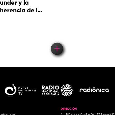
under y la
herencia de la
cultura
picotera
DIRECCIÓN
 al usuario
Av. El Dorado Cr.45 # 26 - 33 Bogotá D