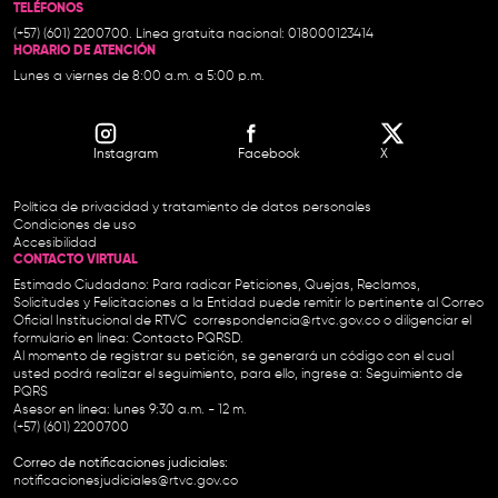
TELÉFONOS
(+57) (601) 2200700. Línea gratuita nacional: 018000123414
HORARIO DE ATENCIÓN
Lunes a viernes de 8:00 a.m. a 5:00 p.m.
Instagram
Facebook
X
Política de privacidad y tratamiento de datos personales
Condiciones de uso
Accesibilidad
CONTACTO VIRTUAL
Estimado Ciudadano: Para radicar Peticiones, Quejas, Reclamos,
Solicitudes y Felicitaciones a la Entidad puede remitir lo pertinente al Correo
Oficial Institucional de RTVC
correspondencia@rtvc.gov.co
o diligenciar el
formulario en línea:
Contacto PQRSD.
Al momento de registrar su petición, se generará un código con el cual
usted podrá realizar el seguimiento, para ello, ingrese a:
Seguimiento de
PQRS
Asesor en línea: lunes 9:30 a.m. - 12 m.
(+57) (601) 2200700
Correo de notificaciones judiciales:
notificacionesjudiciales@rtvc.gov.co