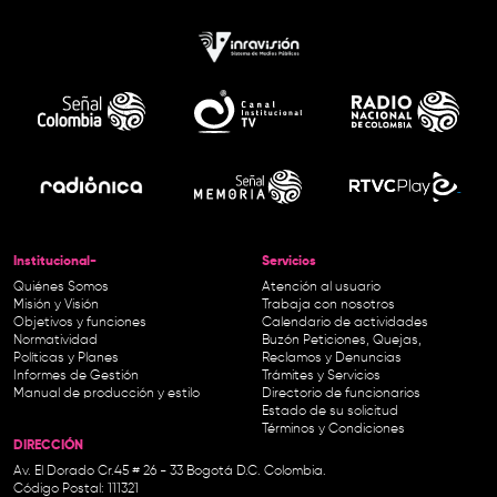
Institucional-
Servicios
Quiénes Somos
Atención al usuario
Misión y Visión
Trabaja con nosotros
Objetivos y funciones
Calendario de actividades
Normatividad
Buzón Peticiones, Quejas,
Políticas y Planes
Reclamos y Denuncias
Informes de Gestión
Trámites y Servicios
Manual de producción y estilo
Directorio de funcionarios
Estado de su solicitud
Términos y Condiciones
DIRECCIÓN
Av. El Dorado Cr.45 # 26 - 33 Bogotá D.C. Colombia.
Código Postal: 111321