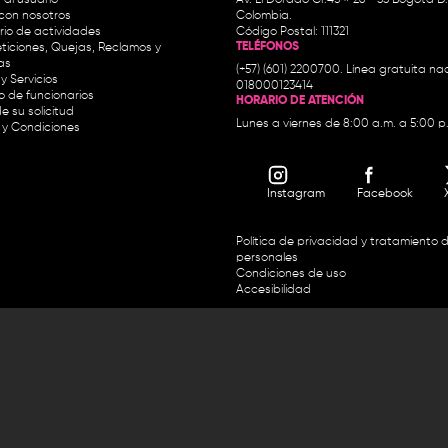
con nosotros
Colombia.
io de actividades
Código Postal: 111321
TELÉFONOS
ticiones, Quejas, Reclamos y
as
(+57) (601) 2200700. Línea gratuita nac
y Servicios
018000123414
io de funcionarios
HORARIO DE ATENCIÓN
e su solicitud
Lunes a viernes de 8:00 a.m. a 5:00 p
 y Condiciones
Instagram
Facebook
Política de privacidad y tratamiento 
personales
Condiciones de uso
Accesibilidad
Horario de atención y entrega de premios:
.m. y de 2:30 p.m. a 4:30 p.m.
Línea directa Radio Nacional de 
 Carrera 45 # 26-33, Bogotá.
Nacional de Colombia 01 8000