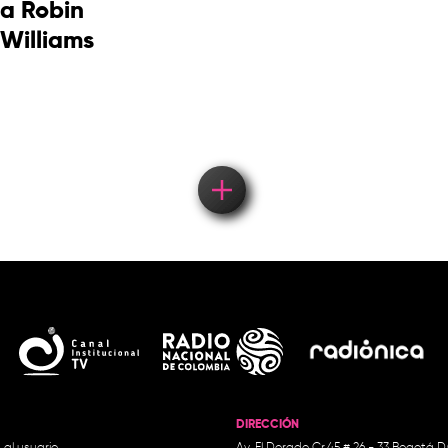
a Robin
Williams
DIRECCIÓN
 al usuario
Av. El Dorado Cr.45 # 26 - 33 Bogotá D