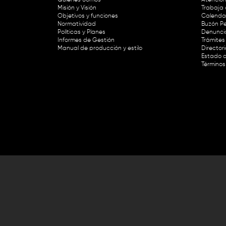
Misión y Visión
Trabaja 
Objetivos y funciones
Calendar
Normatividad
Buzón Pe
Políticas y Planes
Denunci
Informes de Gestión
Trámites 
Manual de producción y estilo
Director
Estado d
Términos
Lunes a viernes de 8:30 a.m. a 1 p
RTVC Sistema de Medios Públicos,