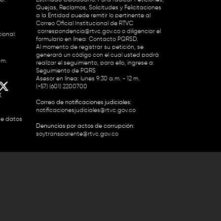
Quejas, Reclamos, Solicitudes y Felicitaciones
a la Entidad puede remitir lo pertinente al
Correo Oficial Institucional de RTVC
correspondencia@rtvc.gov.co
o diligenciar el
ional:
formulario en línea:
Contacto PQRSD.
Al momento de registrar su petición, se
generará un código con el cual usted podrá
.m.
realizar el seguimiento, para ello, ingrese a:
Seguimiento de PQRS
Asesor en línea: lunes 9:30 a.m. - 12 m.
(+57) (601) 2200700
X
Correo de notificaciones judiciales:
notificacionesjudiciales@rtvc.gov.co
de datos
Denuncias por actos de corrupción:
soytransparente@rtvc.gov.co
Colombia 2200727 Línea Nacional Radio
 118 959. Conmutador RTVC 2200700