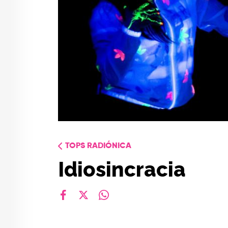
TOPS RADIÓNICA
Idiosincracia
facebook
X
whatsapp