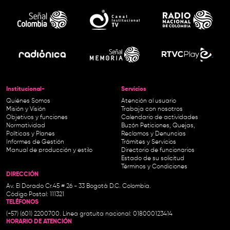
Institucional-
Servicios
Quiénes Somos
Atención al usuario
Misión y Visión
Trabaja con nosotros
Objetivos y funciones
Calendario de actividades
Normatividad
Buzón Peticiones, Quejas,
Políticas y Planes
Reclamos y Denuncias
Informes de Gestión
Trámites y Servicios
Manual de producción y estilo
Directorio de funcionarios
Estado de su solicitud
Términos y Condiciones
DIRECCIÓN
Av. El Dorado Cr.45 # 26 - 33 Bogotá D.C. Colombia.
Código Postal: 111321
TELÉFONOS
(+57) (601) 2200700. Línea gratuita nacional: 018000123414
HORARIO DE ATENCIÓN