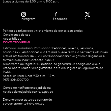
Lunes a viernes de 8:00 a.m. a 5:00 p.m.
Instagram
Facebook
X
Política de privacidad y tratamiento de datos personales
Condiciones de uso
Accesibilidad
CONTACTO VIRTUAL
Estimado Ciudadano: Para radicar Peticiones, Quejas, Reclamos,
Solicitudes y Felicitaciones a la Entidad puede remitir lo pertinente al Correo
Oficial Institucional de RTVC
correspondencia@rtvc.gov.co
o diligenciar el
formulario en línea:
Contacto PQRSD.
Al momento de registrar su petición, se generará un código con el cual
usted podrá realizar el seguimiento, para ello, ingrese a:
Seguimiento de
PQRS
Asesor en línea: lunes 9:30 a.m. - 12 m.
(+57) (601) 2200700
Correo de notificaciones judiciales:
notificacionesjudiciales@rtvc.gov.co
Denuncias por actos de corrupción:
soytransparente@rtvc.gov.co