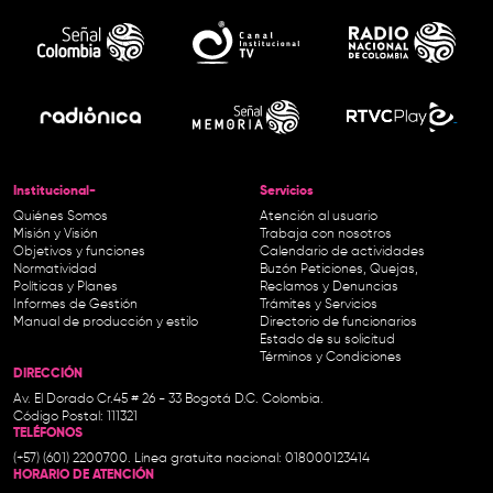
Institucional-
Servicios
Quiénes Somos
Atención al usuario
Misión y Visión
Trabaja con nosotros
Objetivos y funciones
Calendario de actividades
Normatividad
Buzón Peticiones, Quejas,
Políticas y Planes
Reclamos y Denuncias
Informes de Gestión
Trámites y Servicios
Manual de producción y estilo
Directorio de funcionarios
Estado de su solicitud
Términos y Condiciones
DIRECCIÓN
Av. El Dorado Cr.45 # 26 - 33 Bogotá D.C. Colombia.
Código Postal: 111321
TELÉFONOS
(+57) (601) 2200700. Línea gratuita nacional: 018000123414
HORARIO DE ATENCIÓN