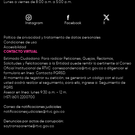
Lunes a viernes de 8:00 a.m. a 5:00 p.m.
Instagram
Facebook
X
Política de privacidad y tratamiento de datos personales
Condiciones de uso
Accesibilidad
CONTACTO VIRTUAL
Estimado Ciudadano: Para radicar Peticiones, Quejas, Reclamos,
Solicitudes y Felicitaciones a la Entidad puede remitir lo pertinente al Correo
Oficial Institucional de RTVC
correspondencia@rtvc.gov.co
o diligenciar el
formulario en línea:
Contacto PQRSD.
Al momento de registrar su petición, se generará un código con el cual
usted podrá realizar el seguimiento, para ello, ingrese a:
Seguimiento de
PQRS
Asesor en línea: lunes 9:30 a.m. - 12 m.
(+57) (601) 2200700
Correo de notificaciones judiciales:
notificacionesjudiciales@rtvc.gov.co
Denuncias por actos de corrupción:
soytransparente@rtvc.gov.co