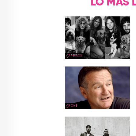
LO MÁS 
PERROS
CINE