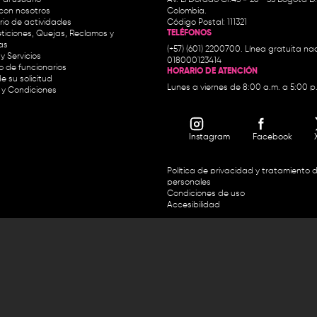
con nosotros
Colombia.
io de actividades
Código Postal: 111321
TELÉFONOS
ticiones, Quejas, Reclamos y
as
(+57) (601) 2200700. Línea gratuita nac
y Servicios
018000123414
io de funcionarios
HORARIO DE ATENCIÓN
e su solicitud
Lunes a viernes de 8:00 a.m. a 5:00 p
 y Condiciones
Instagram
Facebook
Política de privacidad y tratamiento 
personales
Condiciones de uso
Accesibilidad
Horario de atención y entrega de premios:
.m. y de 2:30 p.m. a 4:30 p.m.
Línea directa Radio Nacional de 
 Carrera 45 # 26-33, Bogotá.
Nacional de Colombia 01 8000