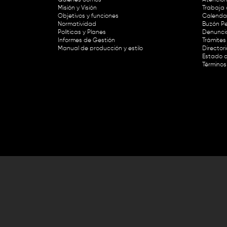
Misión y Visión
Trabaja 
Objetivos y funciones
Calendar
Normatividad
Buzón Pe
Políticas y Planes
Denunci
Informes de Gestión
Trámites 
Manual de producción y estilo
Director
Estado d
Términos
Lunes a viernes de 8:30 a.m. a 1 p
RTVC Sistema de Medios Públicos,