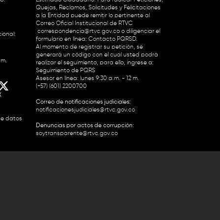
Quejas, Reclamos, Solicitudes y Felicitaciones
a la Entidad puede remitir lo pertinente al
Correo Oficial Institucional de RTVC
correspondencia@rtvc.gov.co
o diligenciar el
ional:
formulario en línea:
Contacto PQRSD.
Al momento de registrar su petición, se
generará un código con el cual usted podrá
.m.
realizar el seguimiento, para ello, ingrese a:
Seguimiento de PQRS
Asesor en línea: lunes 9:30 a.m. - 12 m.
(+57) (601) 2200700
X
Correo de notificaciones judiciales:
notificacionesjudiciales@rtvc.gov.co
de datos
Denuncias por actos de corrupción:
soytransparente@rtvc.gov.co
Colombia 2200727 Línea Nacional Radio
 118 959. Conmutador RTVC 2200700