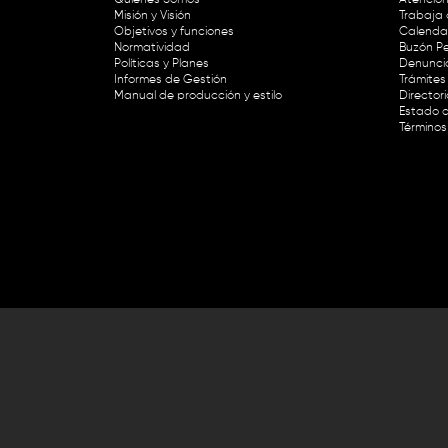
Misión y Visión
Trabaja 
Objetivos y funciones
Calendar
Normatividad
Buzón Pe
Políticas y Planes
Denunci
Informes de Gestión
Trámites 
Manual de producción y estilo
Director
Estado d
Términos
Lunes a viernes de 8:30 a.m. a 1 p
RTVC Sistema de Medios Públicos,