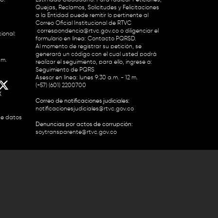
Quejas, Reclamos, Solicitudes y Felicitaciones
a la Entidad puede remitir lo pertinente al
Correo Oficial Institucional de RTVC
correspondencia@rtvc.gov.co
o diligenciar el
ional:
formulario en línea:
Contacto PQRSD.
Al momento de registrar su petición, se
generará un código con el cual usted podrá
.m.
realizar el seguimiento, para ello, ingrese a:
Seguimiento de PQRS
Asesor en línea: lunes 9:30 a.m. - 12 m.
(+57) (601) 2200700
X
Correo de notificaciones judiciales:
notificacionesjudiciales@rtvc.gov.co
de datos
Denuncias por actos de corrupción:
soytransparente@rtvc.gov.co
Colombia 2200727 Línea Nacional Radio
 118 959. Conmutador RTVC 2200700