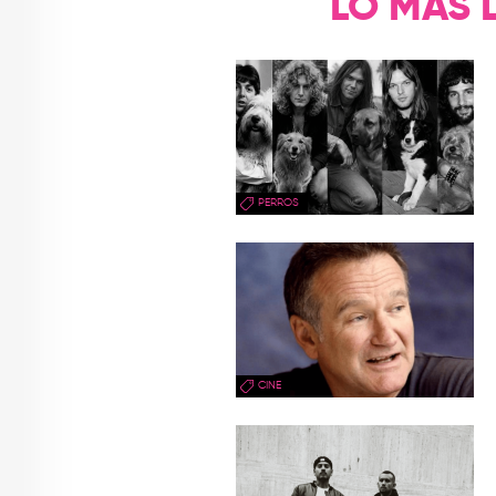
LO MÁS 
PERROS
CINE