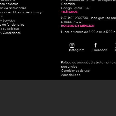
con nosotros
Colombia.
io de actividades
Código Postal: 111321
TELÉFONOS
ticiones, Quejas, Reclamos y
as
(+57) (601) 2200700. Línea gratuita nac
y Servicios
018000123414
io de funcionarios
HORARIO DE ATENCIÓN
e su solicitud
Lunes a viernes de 8:00 a.m. a 5:00 p
 y Condiciones
Instagram
Facebook
Política de privacidad y tratamiento 
personales
Condiciones de uso
Accesibilidad
Horario de atención y entrega de premios:
.m. y de 2:30 p.m. a 4:30 p.m.
Línea directa Radio Nacional de 
 Carrera 45 # 26-33, Bogotá.
Nacional de Colombia 01 8000