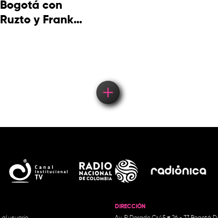
Bogotá con
Ruzto y Frank
Takuma en
concierto
DIRECCIÓN
 al usuario
Av. El Dorado Cr.45 # 26 - 33 Bogotá D