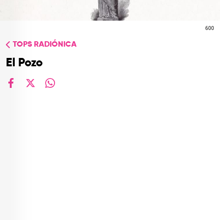
TOP
QUIÉNES SOMOS
600
TOPS RADIÓNICA
CONTACTO
El Pozo
facebook
X
whatsapp