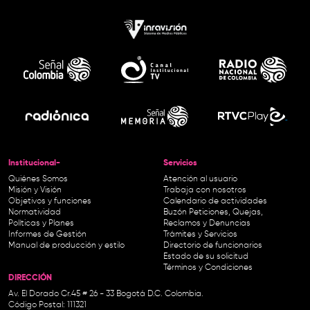
Institucional-
Servicios
Quiénes Somos
Atención al usuario
Misión y Visión
Trabaja con nosotros
Objetivos y funciones
Calendario de actividades
Normatividad
Buzón Peticiones, Quejas,
Políticas y Planes
Reclamos y Denuncias
Informes de Gestión
Trámites y Servicios
Manual de producción y estilo
Directorio de funcionarios
Estado de su solicitud
Términos y Condiciones
DIRECCIÓN
Av. El Dorado Cr.45 # 26 - 33 Bogotá D.C. Colombia.
Código Postal: 111321