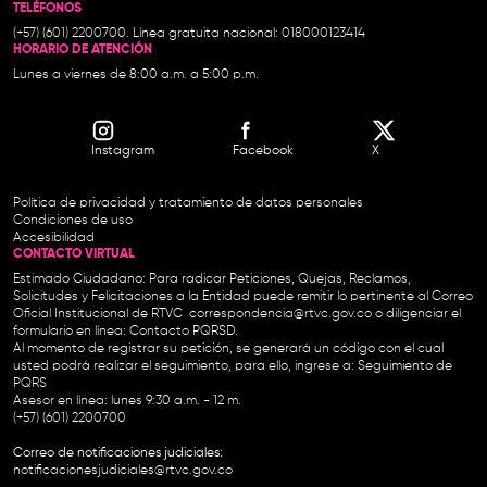
TELÉFONOS
(+57) (601) 2200700. Línea gratuita nacional: 018000123414
HORARIO DE ATENCIÓN
Lunes a viernes de 8:00 a.m. a 5:00 p.m.
Instagram
Facebook
X
Política de privacidad y tratamiento de datos personales
Condiciones de uso
Accesibilidad
CONTACTO VIRTUAL
Estimado Ciudadano: Para radicar Peticiones, Quejas, Reclamos,
Solicitudes y Felicitaciones a la Entidad puede remitir lo pertinente al Correo
Oficial Institucional de RTVC
correspondencia@rtvc.gov.co
o diligenciar el
formulario en línea:
Contacto PQRSD.
Al momento de registrar su petición, se generará un código con el cual
usted podrá realizar el seguimiento, para ello, ingrese a:
Seguimiento de
PQRS
Asesor en línea: lunes 9:30 a.m. - 12 m.
(+57) (601) 2200700
Correo de notificaciones judiciales:
notificacionesjudiciales@rtvc.gov.co