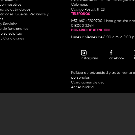
con nosotros
Colombia.
io de actividades
Código Postal: 111321
TELÉFONOS
ticiones, Quejas, Reclamos y
as
(+57) (601) 2200700. Línea gratuita nac
y Servicios
018000123414
io de funcionarios
HORARIO DE ATENCIÓN
e su solicitud
Lunes a viernes de 8:00 a.m. a 5:00 p
 y Condiciones
Instagram
Facebook
Política de privacidad y tratamiento 
personales
Condiciones de uso
Accesibilidad
Horario de atención y entrega de premios:
.m. y de 2:30 p.m. a 4:30 p.m.
Línea directa Radio Nacional de 
 Carrera 45 # 26-33, Bogotá.
Nacional de Colombia 01 8000