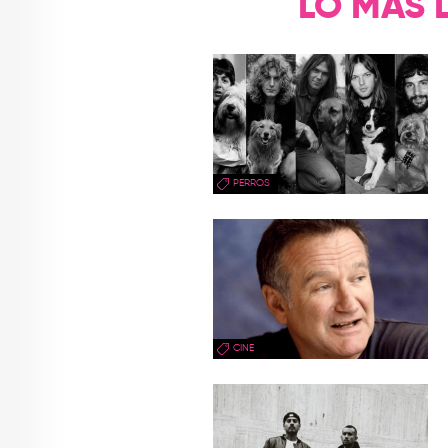
LO MÁS 
PERROS
CINE