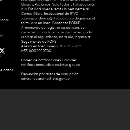
Quejas, Reclamos, Solicitudes y Felicitaciones
a la Entidad puede remitir lo pertinente al
Correo Oficial Institucional de RTVC
correspondencia@rtvc.gov.co
o diligenciar el
ional:
formulario en línea:
Contacto PQRSD.
Al momento de registrar su petición, se
generará un código con el cual usted podrá
.m.
realizar el seguimiento, para ello, ingrese a:
Seguimiento de PQRS
Asesor en línea: lunes 9:30 a.m. - 12 m.
(+57) (601) 2200700
X
Correo de notificaciones judiciales:
notificacionesjudiciales@rtvc.gov.co
de datos
Denuncias por actos de corrupción:
soytransparente@rtvc.gov.co
Colombia 2200727 Línea Nacional Radio
 118 959. Conmutador RTVC 2200700