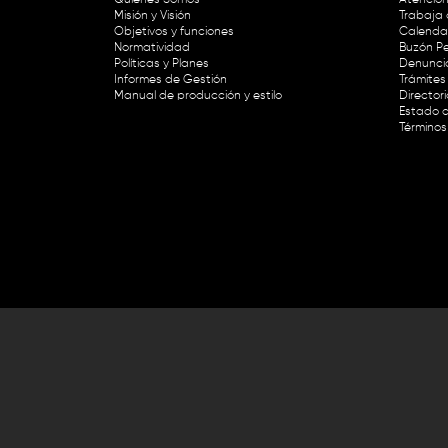
Misión y Visión
Trabaja 
Objetivos y funciones
Calendar
Normatividad
Buzón Pe
Políticas y Planes
Denunci
Informes de Gestión
Trámites 
Manual de producción y estilo
Director
Estado d
Términos
Lunes a viernes de 8:30 a.m. a 1 p
RTVC Sistema de Medios Públicos,