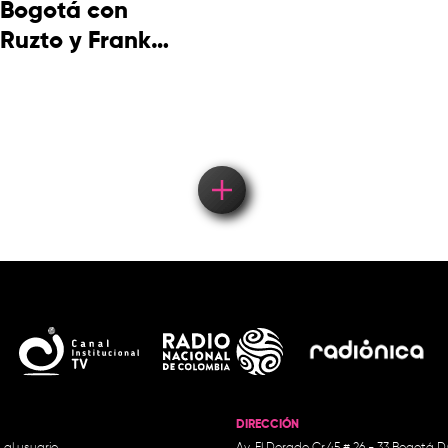
Bogotá con
Ruzto y Frank
Takuma en
concierto
DIRECCIÓN
 al usuario
Av. El Dorado Cr.45 # 26 - 33 Bogotá D