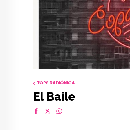
TOPS RADIÓNICA
El Baile
facebook
X
whatsapp