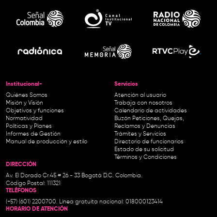
Institucional-
Servicios
Quiénes Somos
Atención al usuario
Misión y Visión
Trabaja con nosotros
Objetivos y funciones
Calendario de actividades
Normatividad
Buzón Peticiones, Quejas,
Políticas y Planes
Reclamos y Denuncias
Informes de Gestión
Trámites y Servicios
Manual de producción y estilo
Directorio de funcionarios
Estado de su solicitud
Términos y Condiciones
DIRECCIÓN
Av. El Dorado Cr.45 # 26 - 33 Bogotá D.C. Colombia.
Código Postal: 111321
TELÉFONOS
(+57) (601) 2200700. Línea gratuita nacional: 018000123414
HORARIO DE ATENCIÓN