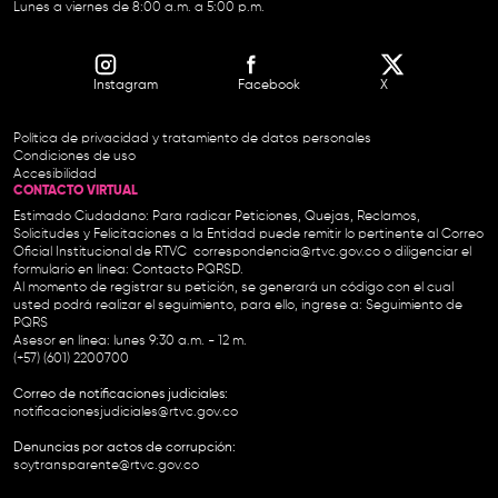
Lunes a viernes de 8:00 a.m. a 5:00 p.m.
Instagram
Facebook
X
Política de privacidad y tratamiento de datos personales
Condiciones de uso
Accesibilidad
CONTACTO VIRTUAL
Estimado Ciudadano: Para radicar Peticiones, Quejas, Reclamos,
Solicitudes y Felicitaciones a la Entidad puede remitir lo pertinente al Correo
Oficial Institucional de RTVC
correspondencia@rtvc.gov.co
o diligenciar el
formulario en línea:
Contacto PQRSD.
Al momento de registrar su petición, se generará un código con el cual
usted podrá realizar el seguimiento, para ello, ingrese a:
Seguimiento de
PQRS
Asesor en línea: lunes 9:30 a.m. - 12 m.
(+57) (601) 2200700
Correo de notificaciones judiciales:
notificacionesjudiciales@rtvc.gov.co
Denuncias por actos de corrupción:
soytransparente@rtvc.gov.co