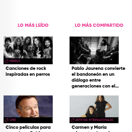
LO MÁS LEÍDO
LO MÁS COMPARTIDO
PERROS
Canciones de rock
Pablo Jaurena convierte
inspiradas en perros
el bandoneón en un
diálogo entre
generaciones con el
videoclip de Un dios
hecho cenizas
CINE
ARTISTAS INTERNACIONALES
Cinco películas para
Carmen y María