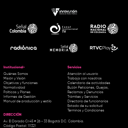
Institucional-
Servicios
Quiénes Somos
Atención al usuario
Misión y Visión
Trabaja con nosotros
Objetivos y funciones
Calendario de actividades
Normatividad
Buzón Peticiones, Quejas,
Políticas y Planes
Reclamos y Denuncias
Informes de Gestión
Trámites y Servicios
Manual de producción y estilo
Directorio de funcionarios
Estado de su solicitud
Términos y Condiciones
DIRECCIÓN
Av. El Dorado Cr.45 # 26 - 33 Bogotá D.C. Colombia.
Código Postal: 111321