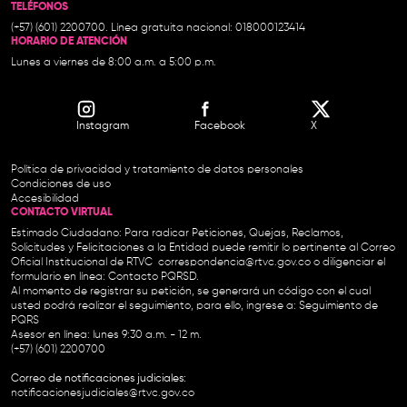
TELÉFONOS
(+57) (601) 2200700. Línea gratuita nacional: 018000123414
HORARIO DE ATENCIÓN
Lunes a viernes de 8:00 a.m. a 5:00 p.m.
Instagram
Facebook
X
Política de privacidad y tratamiento de datos personales
Condiciones de uso
Accesibilidad
CONTACTO VIRTUAL
Estimado Ciudadano: Para radicar Peticiones, Quejas, Reclamos,
Solicitudes y Felicitaciones a la Entidad puede remitir lo pertinente al Correo
Oficial Institucional de RTVC
correspondencia@rtvc.gov.co
o diligenciar el
formulario en línea:
Contacto PQRSD.
Al momento de registrar su petición, se generará un código con el cual
usted podrá realizar el seguimiento, para ello, ingrese a:
Seguimiento de
PQRS
Asesor en línea: lunes 9:30 a.m. - 12 m.
(+57) (601) 2200700
Correo de notificaciones judiciales:
notificacionesjudiciales@rtvc.gov.co