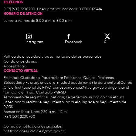
TELÉFONOS
(+57) (601) 2200700. Línea gratuita nacional: 018000123414
HORARIO DE ATENCIÓN
Lunes a viernes de 8:00 a.m. a 5:00 p.m.
Instagram
Facebook
X
Política de privacidad y tratamiento de datos personales
Condiciones de uso
Accesibilidad
CONTACTO VIRTUAL
Estimado Ciudadano: Para radicar Peticiones, Quejas, Reclamos,
Solicitudes y Felicitaciones a la Entidad puede remitir lo pertinente al Correo
Oficial Institucional de RTVC
correspondencia@rtvc.gov.co
o diligenciar el
formulario en línea:
Contacto PQRSD.
Al momento de registrar su petición, se generará un código con el cual
usted podrá realizar el seguimiento, para ello, ingrese a:
Seguimiento de
PQRS
Asesor en línea: lunes 9:30 a.m. - 12 m.
(+57) (601) 2200700
Correo de notificaciones judiciales:
notificacionesjudiciales@rtvc.gov.co