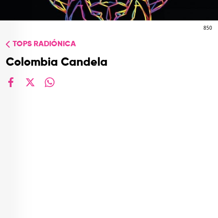
TOP
QUIÉNES SOMOS
850
TOPS RADIÓNICA
CONTACTO
Colombia Candela
facebook
X
whatsapp