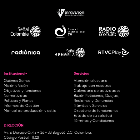
Institucional-
Servicios
Quiénes Somos
Atención al usuario
Misión y Visión
Trabaja con nosotros
Objetivos y funciones
Calendario de actividades
Normatividad
Buzón Peticiones, Quejas,
Políticas y Planes
Reclamos y Denuncias
Informes de Gestión
Trámites y Servicios
Manual de producción y estilo
Directorio de funcionarios
Estado de su solicitud
Términos y Condiciones
DIRECCIÓN
Av. El Dorado Cr.45 # 26 - 33 Bogotá D.C. Colombia.
Código Postal: 111321