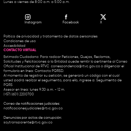
Lunes a viernes de 8:00 a.m. a 5:00 p.m.
Instagram
Facebook
X
Política de privacidad y tratamiento de datos personales
Condiciones de uso
Accesibilidad
CONTACTO VIRTUAL
Estimado Ciudadano: Para radicar Peticiones, Quejas, Reclamos,
Solicitudes y Felicitaciones a la Entidad puede remitir lo pertinente al Correo
Oficial Institucional de RTVC
correspondencia@rtvc.gov.co
o diligenciar el
formulario en línea:
Contacto PQRSD.
Al momento de registrar su petición, se generará un código con el cual
usted podrá realizar el seguimiento, para ello, ingrese a:
Seguimiento de
PQRS
Asesor en línea: lunes 9:30 a.m. - 12 m.
(+57) (601) 2200700
Correo de notificaciones judiciales:
notificacionesjudiciales@rtvc.gov.co
Denuncias por actos de corrupción:
soytransparente@rtvc.gov.co