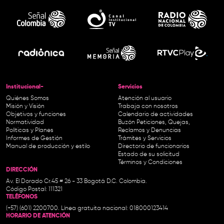
Institucional-
Servicios
Quiénes Somos
Atención al usuario
Misión y Visión
Trabaja con nosotros
Objetivos y funciones
Calendario de actividades
Normatividad
Buzón Peticiones, Quejas,
Políticas y Planes
Reclamos y Denuncias
Informes de Gestión
Trámites y Servicios
Manual de producción y estilo
Directorio de funcionarios
Estado de su solicitud
Términos y Condiciones
DIRECCIÓN
Av. El Dorado Cr.45 # 26 - 33 Bogotá D.C. Colombia.
Código Postal: 111321
TELÉFONOS
(+57) (601) 2200700. Línea gratuita nacional: 018000123414
HORARIO DE ATENCIÓN