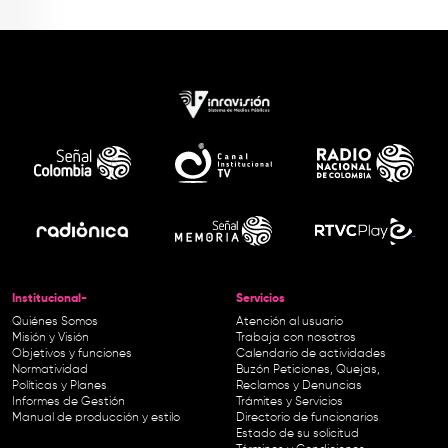
Institucional-
Servicios
Quiénes Somos
Atención al usuario
Misión y Visión
Trabaja con nosotros
Objetivos y funciones
Calendario de actividades
Normatividad
Buzón Peticiones, Quejas,
Políticas y Planes
Reclamos y Denuncias
Informes de Gestión
Trámites y Servicios
Manual de producción y estilo
Directorio de funcionarios
Estado de su solicitud