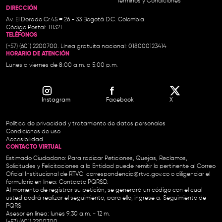
Términos y Condiciones
DIRECCIÓN
Av. El Dorado Cr.45 # 26 - 33 Bogotá D.C. Colombia.
Código Postal: 111321
TELÉFONOS
(+57) (601) 2200700. Línea gratuita nacional: 018000123414
HORARIO DE ATENCIÓN
Lunes a viernes de 8:00 a.m. a 5:00 p.m.
Instagram
Facebook
X
Política de privacidad y tratamiento de datos personales
Condiciones de uso
Accesibilidad
CONTACTO VIRTUAL
Estimado Ciudadano: Para radicar Peticiones, Quejas, Reclamos,
Solicitudes y Felicitaciones a la Entidad puede remitir lo pertinente al Correo
Oficial Institucional de RTVC
correspondencia@rtvc.gov.co
o diligenciar el
formulario en línea:
Contacto PQRSD.
Al momento de registrar su petición, se generará un código con el cual
usted podrá realizar el seguimiento, para ello, ingrese a:
Seguimiento de
PQRS
Asesor en línea: lunes 9:30 a.m. - 12 m.
(+57) (601) 2200700