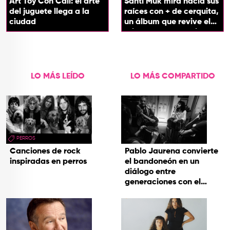
Art Toy Con Cali: el arte
Santi Muk mira hacia sus
del juguete llega a la
raíces con + de cerquita,
ciudad
un álbum que revive el
origen de sus canciones
LO MÁS LEÍDO
LO MÁS COMPARTIDO
PERROS
Canciones de rock
Pablo Jaurena convierte
inspiradas en perros
el bandoneón en un
diálogo entre
generaciones con el
videoclip de Un dios
hecho cenizas