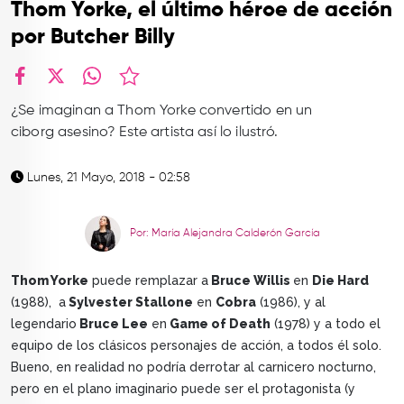
Thom Yorke, el último héroe de acción
TOP
por Butcher Billy
QUIÉNES SOMOS
CONTACTO
facebook
X
whatsapp
¿Se imaginan a Thom Yorke convertido en un
ciborg asesino? Este artista así lo ilustró.
Lunes, 21 Mayo, 2018 - 02:58
Por: María Alejandra Calderón García
Thom Yorke
puede remplazar a
Bruce Willis
en
Die Hard
(1988), a
Sylvester Stallone
en
Cobra
(1986), y al
legendario
Bruce Lee
en
Game of Death
(1978) y a todo el
equipo de los clásicos personajes de acción, a todos él solo.
Bueno, en realidad no podría derrotar al carnicero nocturno,
pero en el plano imaginario puede ser el protagonista (y