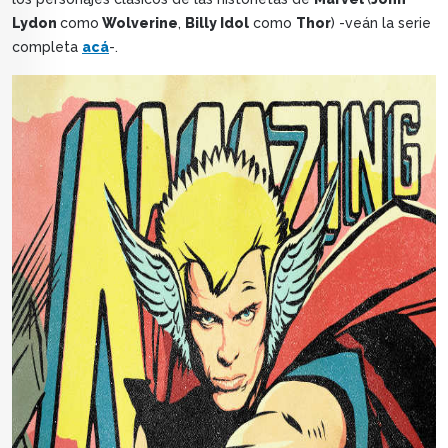
Lydon
como
Wolverine
,
Billy Idol
como
Thor
) -veán la serie
completa
acá
-.