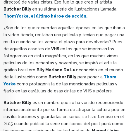
director) de varias cintas. Eso fue lo que creo el artista
Butcher Billy
en su última serie de ilustraciones llamada
Thom Yorke, el último héroe de acción.
¿Son de los que recuerdan aquellas épocas en las que iban a
la video tienda, rentaban una película y tenían que pagar una
multa cuando se les vencía el plazo para devolverlas? Pues
de aquellos casetes de
VHS
en los que se imprimían los
fotogramas en cinta magnética, en los que muchos vimos
películas de los ochentas y noventas, se inspiró el artista
gráfico brasilero
Bily Mariano Da Luz
conocido en el mundo
de la ilustración como
Butcher Billy
para poner a
Thom
Yorke
como protagonista de las mencionadas películas y
fijarlo en las carátulas de esas cintas de VHS y pósters.
Butcher Billy
es un nombre que se ha venido reconociendo
internacionalmente por su forma de atrapar la cultura pop en
sus ilustraciones y guardarlas en series, se hizo famoso en el
2105 cuando publicó la serie con íconos del post punk como
los personajes clásicos de las historietas de
Marvel
(
John