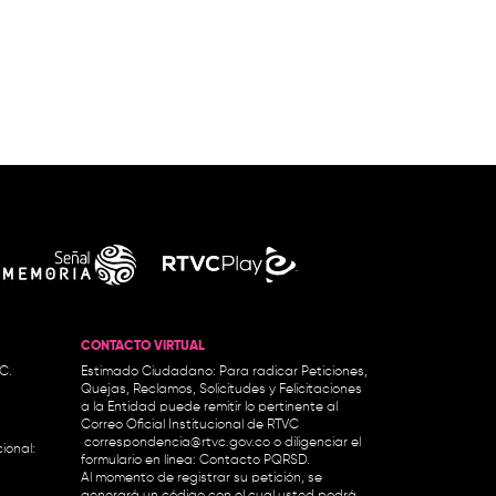
CONTACTO VIRTUAL
.C.
Estimado Ciudadano: Para radicar Peticiones,
Quejas, Reclamos, Solicitudes y Felicitaciones
a la Entidad puede remitir lo pertinente al
Correo Oficial Institucional de RTVC
correspondencia@rtvc.gov.co
o diligenciar el
ional:
formulario en línea:
Contacto PQRSD.
Al momento de registrar su petición, se
generará un código con el cual usted podrá