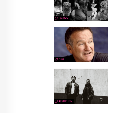
PERROS
CINE
AEROPHON