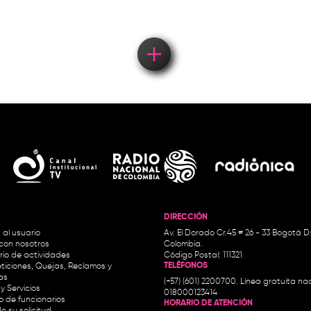
DIRECCIÓN
 al usuario
Av. El Dorado Cr.45 # 26 - 33 Bogotá D
con nosotros
Colombia.
io de actividades
Código Postal: 111321
TELÉFONOS
ticiones, Quejas, Reclamos y
as
(+57) (601) 2200700. Línea gratuita nac
y Servicios
018000123414
io de funcionarios
HORARIO DE ATENCIÓN
e su solicitud