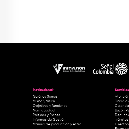
Institucional-
Servicios
Quiénes Somos
Atención
Misión y Visión
Trabaja 
Objetivos y funciones
Calendar
Normatividad
Buzón Pe
Políticas y Planes
Denunci
Informes de Gestión
Trámites 
Manual de producción y estilo
Director
Estado d