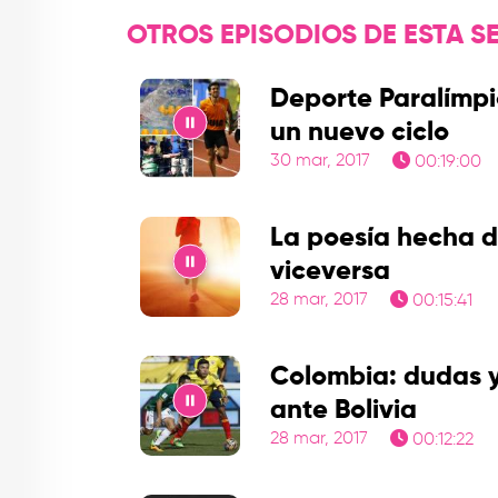
OTROS EPISODIOS DE ESTA SE
Deporte Paralímpic
un nuevo ciclo
30 mar, 2017
00:19:00
Play
La poesía hecha d
viceversa
28 mar, 2017
00:15:41
Play
Colombia: dudas y
ante Bolivia
28 mar, 2017
00:12:22
Play