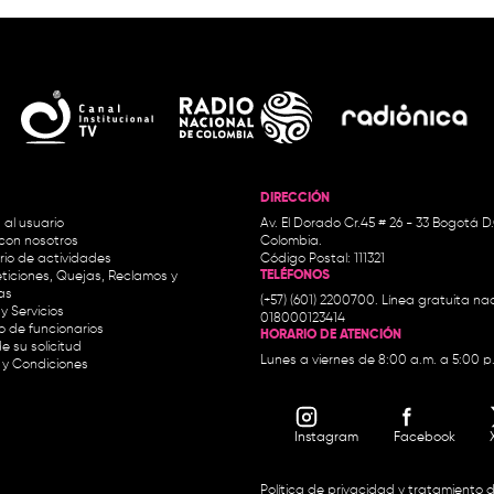
DIRECCIÓN
 al usuario
Av. El Dorado Cr.45 # 26 - 33 Bogotá D
con nosotros
Colombia.
io de actividades
Código Postal: 111321
TELÉFONOS
ticiones, Quejas, Reclamos y
as
(+57) (601) 2200700. Línea gratuita nac
y Servicios
018000123414
io de funcionarios
HORARIO DE ATENCIÓN
e su solicitud
Lunes a viernes de 8:00 a.m. a 5:00 p
 y Condiciones
Instagram
Facebook
Política de privacidad y tratamiento 