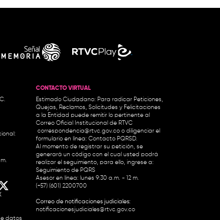
CONTACTO VIRTUAL
.C.
Estimado Ciudadano: Para radicar Peticiones,
Quejas, Reclamos, Solicitudes y Felicitaciones
a la Entidad puede remitir lo pertinente al
Correo Oficial Institucional de RTVC
correspondencia@rtvc.gov.co
o diligenciar el
ional:
formulario en línea:
Contacto PQRSD.
Al momento de registrar su petición, se
generará un código con el cual usted podrá
.m.
realizar el seguimiento, para ello, ingrese a:
Seguimiento de PQRS
Asesor en línea: lunes 9:30 a.m. - 12 m.
(+57) (601) 2200700
X
Correo de notificaciones judiciales:
notificacionesjudiciales@rtvc.gov.co
de datos