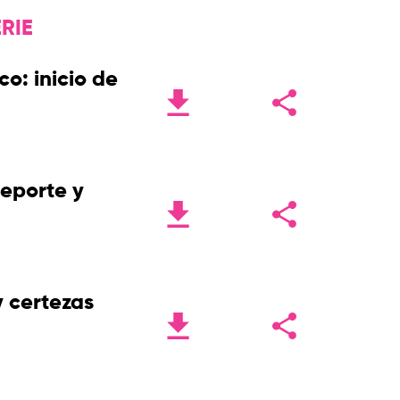
RIE
o: inicio de
eporte y
 certezas