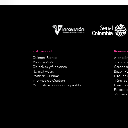
Institucional-
Servicios
Quiénes Somos
Atención
Misión y Visión
Trabaja 
Objetivos y funciones
Calendar
Normatividad
Buzón Pe
Políticas y Planes
Denunci
Informes de Gestión
Trámites 
Manual de producción y estilo
Director
Estado d
Términos