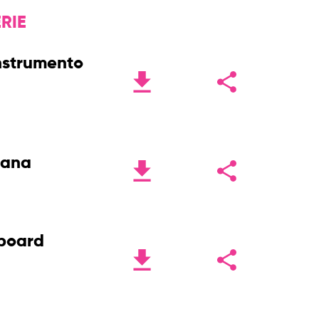
RIE
nstrumento
tana
board