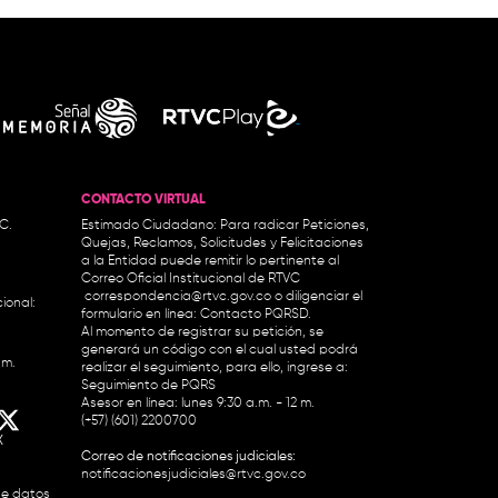
CONTACTO VIRTUAL
.C.
Estimado Ciudadano: Para radicar Peticiones,
Quejas, Reclamos, Solicitudes y Felicitaciones
a la Entidad puede remitir lo pertinente al
Correo Oficial Institucional de RTVC
correspondencia@rtvc.gov.co
o diligenciar el
ional:
formulario en línea:
Contacto PQRSD.
Al momento de registrar su petición, se
generará un código con el cual usted podrá
.m.
realizar el seguimiento, para ello, ingrese a:
Seguimiento de PQRS
Asesor en línea: lunes 9:30 a.m. - 12 m.
(+57) (601) 2200700
X
Correo de notificaciones judiciales:
notificacionesjudiciales@rtvc.gov.co
de datos