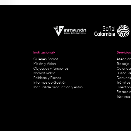
Institucional-
Servicios
Quiénes Somos
Atención
Misión y Visión
Trabaja 
Objetivos y funciones
Calendar
Normatividad
Buzón Pe
Políticas y Planes
Denunci
Informes de Gestión
Trámites 
Manual de producción y estilo
Director
Estado d
Términos