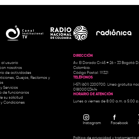
DIRECCIÓN
 al usuario
Av. El Dorado Cr.45 # 26 - 33 Bogotá D
con nosotros
Colombia.
io de actividades
Código Postal: 111321
TELÉFONOS
ticiones, Quejas, Reclamos y
as
(+57) (601) 2200700. Línea gratuita nac
y Servicios
018000123414
io de funcionarios
HORARIO DE ATENCIÓN
e su solicitud
Lunes a viernes de 8:00 a.m. a 5:00 p
 y Condiciones
Instagram
Facebook
Política de privacidad y tratamiento 