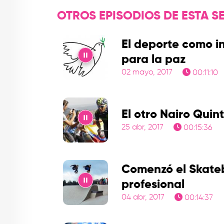
OTROS EPISODIOS DE ESTA SE
El deporte como i
para la paz
02 mayo, 2017
00:11:10
Play
El otro Nairo Quin
25 abr, 2017
00:15:36
Play
Comenzó el Skate
profesional
04 abr, 2017
00:14:37
Play