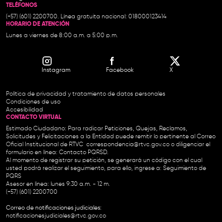
TELÉFONOS
(+57) (601) 2200700. Línea gratuita nacional: 018000123414
HORARIO DE ATENCIÓN
Lunes a viernes de 8:00 a.m. a 5:00 p.m.
Instagram
Facebook
X
Política de privacidad y tratamiento de datos personales
Condiciones de uso
Accesibilidad
CONTACTO VIRTUAL
Estimado Ciudadano: Para radicar Peticiones, Quejas, Reclamos,
Solicitudes y Felicitaciones a la Entidad puede remitir lo pertinente al Correo
Oficial Institucional de RTVC
correspondencia@rtvc.gov.co
o diligenciar el
formulario en línea:
Contacto PQRSD.
Al momento de registrar su petición, se generará un código con el cual
usted podrá realizar el seguimiento, para ello, ingrese a:
Seguimiento de
PQRS
Asesor en línea: lunes 9:30 a.m. - 12 m.
(+57) (601) 2200700
Correo de notificaciones judiciales:
notificacionesjudiciales@rtvc.gov.co