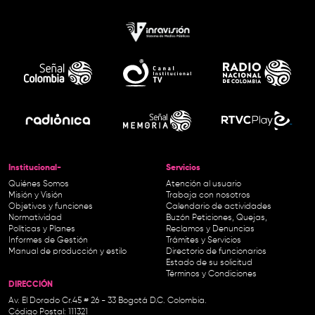
Institucional-
Servicios
Quiénes Somos
Atención al usuario
Misión y Visión
Trabaja con nosotros
Objetivos y funciones
Calendario de actividades
Normatividad
Buzón Peticiones, Quejas,
Políticas y Planes
Reclamos y Denuncias
Informes de Gestión
Trámites y Servicios
Manual de producción y estilo
Directorio de funcionarios
Estado de su solicitud
Términos y Condiciones
DIRECCIÓN
Av. El Dorado Cr.45 # 26 - 33 Bogotá D.C. Colombia.
Código Postal: 111321