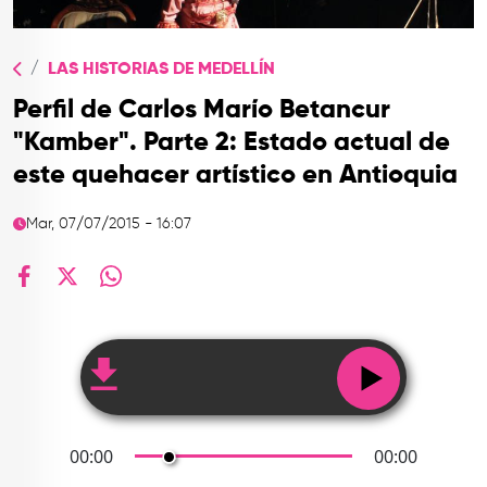
TOP
QUIÉNES SOMOS
LAS HISTORIAS DE MEDELLÍN
CONTACTO
Perfil de Carlos Marío Betancur
"Kamber". Parte 2: Estado actual de
este quehacer artístico en Antioquia
Mar, 07/07/2015 - 16:07
facebook
X
whatsapp
00:00
00:00