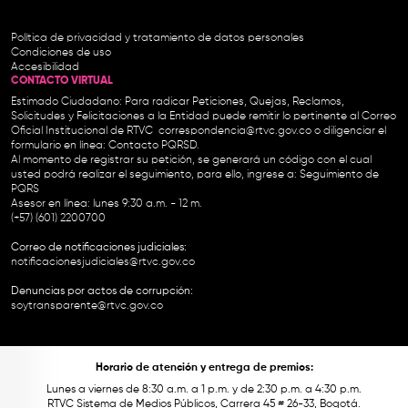
Política de privacidad y tratamiento de datos personales
Condiciones de uso
Accesibilidad
CONTACTO VIRTUAL
Estimado Ciudadano: Para radicar Peticiones, Quejas, Reclamos,
Solicitudes y Felicitaciones a la Entidad puede remitir lo pertinente al Correo
Oficial Institucional de RTVC
correspondencia@rtvc.gov.co
o diligenciar el
formulario en línea:
Contacto PQRSD.
Al momento de registrar su petición, se generará un código con el cual
usted podrá realizar el seguimiento, para ello, ingrese a:
Seguimiento de
PQRS
Asesor en línea: lunes 9:30 a.m. - 12 m.
(+57) (601) 2200700
Correo de notificaciones judiciales:
notificacionesjudiciales@rtvc.gov.co
Denuncias por actos de corrupción:
soytransparente@rtvc.gov.co
Horario de atención y entrega de premios:
Lunes a viernes de 8:30 a.m. a 1 p.m. y de 2:30 p.m. a 4:30 p.m.
RTVC Sistema de Medios Públicos, Carrera 45 # 26-33, Bogotá.