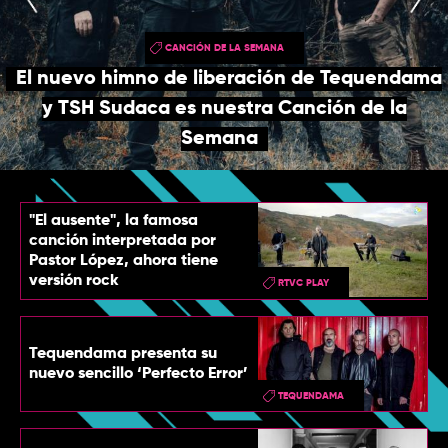
TOP
CANCIÓN DE LA SEMANA
QUIÉNES SOMOS
El nuevo himno de liberación de Tequendama
CONTACTO
y TSH Sudaca es nuestra Canción de la
Semana
"El ausente", la famosa
canción interpretada por
Pastor López, ahora tiene
versión rock
RTVC PLAY
Tequendama presenta su
nuevo sencillo ‘Perfecto Error’
TEQUENDAMA