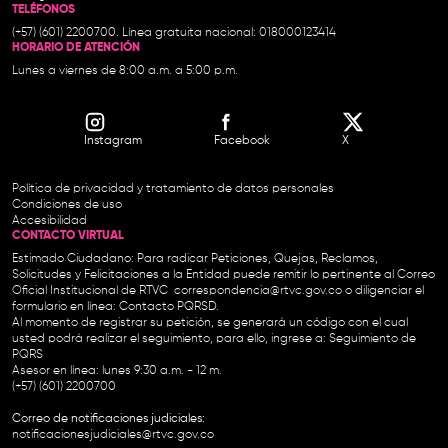
TELÉFONOS
(+57) (601) 2200700. Línea gratuita nacional: 018000123414
HORARIO DE ATENCIÓN
Lunes a viernes de 8:00 a.m. a 5:00 p.m.
Instagram
Facebook
X
Política de privacidad y tratamiento de datos personales
Condiciones de uso
Accesibilidad
CONTACTO VIRTUAL
Estimado Ciudadano: Para radicar Peticiones, Quejas, Reclamos,
Solicitudes y Felicitaciones a la Entidad puede remitir lo pertinente al Correo
Oficial Institucional de RTVC
correspondencia@rtvc.gov.co
o diligenciar el
formulario en línea:
Contacto PQRSD.
Al momento de registrar su petición, se generará un código con el cual
usted podrá realizar el seguimiento, para ello, ingrese a:
Seguimiento de
PQRS
Asesor en línea: lunes 9:30 a.m. - 12 m.
(+57) (601) 2200700
Correo de notificaciones judiciales:
notificacionesjudiciales@rtvc.gov.co