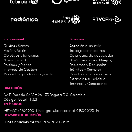
Institucional-
Servicios
Quiénes Somos
Atención al usuario
Misión y Visión
Trabaja con nosotros
Objetivos y funciones
Calendario de actividades
Normatividad
Buzón Peticiones, Quejas,
Políticas y Planes
Reclamos y Denuncias
Informes de Gestión
Trámites y Servicios
Manual de producción y estilo
Directorio de funcionarios
Estado de su solicitud
Términos y Condiciones
DIRECCIÓN
Av. El Dorado Cr.45 # 26 - 33 Bogotá D.C. Colombia.
Código Postal: 111321
TELÉFONOS
(+57) (601) 2200700. Línea gratuita nacional: 018000123414
HORARIO DE ATENCIÓN
Lunes a viernes de 8:00 a.m. a 5:00 p.m.