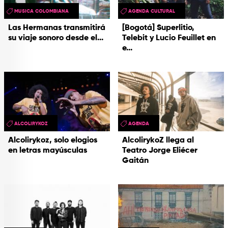
MUSICA COLOMBIANA
AGENDA CULTURAL
Las Hermanas transmitirá
[Bogotá] Superlitio,
su viaje sonoro desde el...
Telebit y Lucio Feuillet en
e...
ALCOLIRYKOZ
AGENDA
Alcolirykoz, solo elogios
AlcolirykoZ llega al
en letras mayúsculas
Teatro Jorge Eliécer
Gaitán