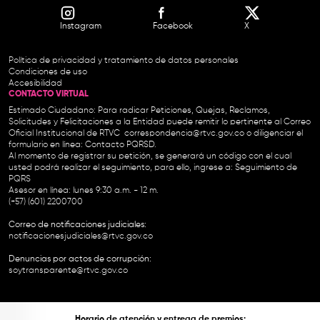
Instagram
Facebook
X
Política de privacidad y tratamiento de datos personales
Condiciones de uso
Accesibilidad
CONTACTO VIRTUAL
Estimado Ciudadano: Para radicar Peticiones, Quejas, Reclamos,
Solicitudes y Felicitaciones a la Entidad puede remitir lo pertinente al Correo
Oficial Institucional de RTVC
correspondencia@rtvc.gov.co
o diligenciar el
formulario en línea:
Contacto PQRSD.
Al momento de registrar su petición, se generará un código con el cual
usted podrá realizar el seguimiento, para ello, ingrese a:
Seguimiento de
PQRS
Asesor en línea: lunes 9:30 a.m. - 12 m.
(+57) (601) 2200700
Correo de notificaciones judiciales:
notificacionesjudiciales@rtvc.gov.co
Denuncias por actos de corrupción:
soytransparente@rtvc.gov.co
Horario de atención y entrega de premios: