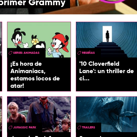
 primer Grammy
SERIES ANIMADAS
RESEÑAS
¡Es hora de
'10 Cloverfield
Animaniacs,
Lane': un thriller de
estamos locos de
ci...
atar!
JURASSIC PARK
TRAILERS