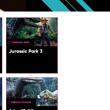
JURASSIC PARK
Jurassic Park 3
CIENCIA FICCION