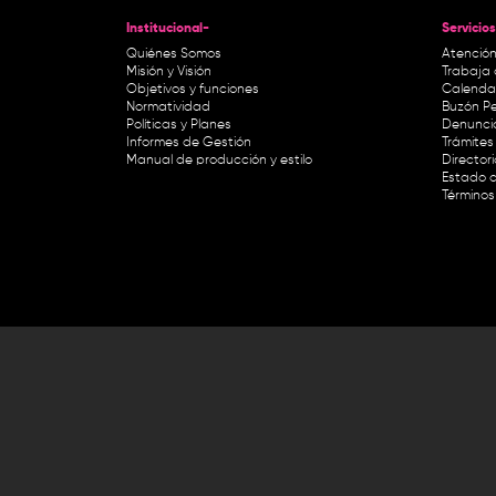
Institucional-
Servicios
Quiénes Somos
Atención
Misión y Visión
Trabaja 
Objetivos y funciones
Calendar
Normatividad
Buzón Pe
Políticas y Planes
Denunci
Informes de Gestión
Trámites 
Manual de producción y estilo
Director
Estado d
Términos
Lunes a viernes de 8:30 a.m. a 1 p
RTVC Sistema de Medios Públicos,