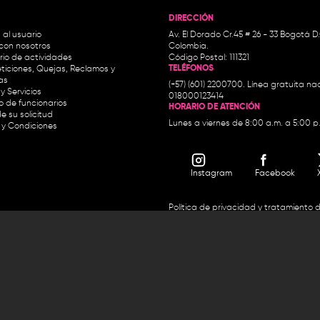
DIRECCIÓN
 al usuario
Av. El Dorado Cr.45 # 26 - 33 Bogotá D
con nosotros
Colombia.
io de actividades
Código Postal: 111321
TELÉFONOS
ticiones, Quejas, Reclamos y
as
(+57) (601) 2200700. Línea gratuita nac
y Servicios
018000123414
io de funcionarios
HORARIO DE ATENCIÓN
e su solicitud
Lunes a viernes de 8:00 a.m. a 5:00 p
 y Condiciones
Instagram
Facebook
Política de privacidad y tratamiento 
personales
Condiciones de uso
Accesibilidad
Horario de atención y entrega de premios:
.m. y de 2:30 p.m. a 4:30 p.m.
Línea directa Radio Nacional de 
 Carrera 45 # 26-33, Bogotá.
Nacional de Colombia 01 8000