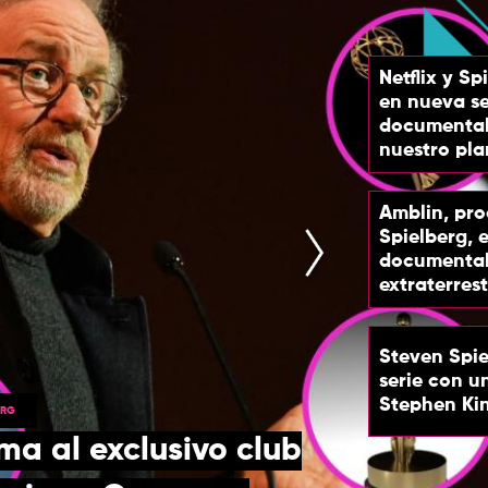
Netflix y Sp
en nueva se
documental:
nuestro pla
Amblin, pr
Spielberg, 
documental
extraterrest
Steven Spie
serie con u
Stephen Ki
ERG
ma al exclusivo club