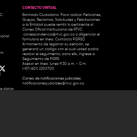
CONTACTO VIRTUAL
.C.
Estimado Ciudadano: Para radicar Peticiones,
Quejas, Reclamos, Solicitudes y Felicitaciones
a la Entidad puede remitir lo pertinente al
Correo Oficial Institucional de RTVC
correspondencia@rtvc.gov.co
o diligenciar el
ional:
formulario en línea:
Contacto PQRSD.
Al momento de registrar su petición, se
generará un código con el cual usted podrá
.m.
realizar el seguimiento, para ello, ingrese a:
Seguimiento de PQRS
Asesor en línea: lunes 9:30 a.m. - 12 m.
(+57) (601) 2200700
X
Correo de notificaciones judiciales:
notificacionesjudiciales@rtvc.gov.co
de datos
Denuncias por actos de corrupción:
soytransparente@rtvc.gov.co
Colombia 2200727 Línea Nacional Radio
 118 959. Conmutador RTVC 2200700