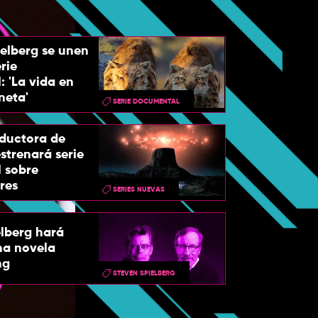
ielberg se unen
rie
 'La vida en
neta'
SERIE DOCUMENTAL
oductora de
estrenará serie
 sobre
res
SERIES NUEVAS
lberg hará
na novela
ng
STEVEN SPIELBERG
73 años de Spiel