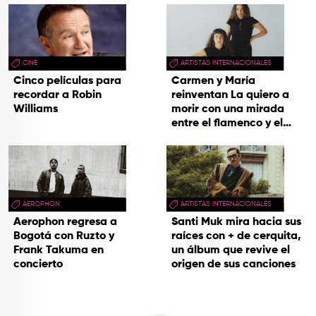
hecho cenizas
CINE
ARTISTAS INTERNACIONALES
Cinco películas para
Carmen y María
recordar a Robin
reinventan La quiero a
Williams
morir con una mirada
entre el flamenco y el
soul
AEROPHON
ARTISTAS INTERNACIONALES
Aerophon regresa a
Santi Muk mira hacia sus
Bogotá con Ruzto y
raíces con + de cerquita,
Frank Takuma en
un álbum que revive el
concierto
origen de sus canciones