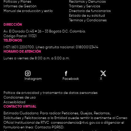
Políticas y Planes
Reclamos y Denuncias
Informes de Gestión
Trámites y Servicios
Manual de producción y estilo
Directorio de funcionarios
Estado de su solicitud
Términos y Condiciones
DIRECCIÓN
Av. El Dorado Cr.45 # 26 - 33 Bogotá D.C. Colombia.
Código Postal: 111321
TELÉFONOS
(+57) (601) 2200700. Línea gratuita nacional: 018000123414
HORARIO DE ATENCIÓN
Lunes a viernes de 8:00 a.m. a 5:00 p.m.
Instagram
Facebook
X
Política de privacidad y tratamiento de datos personales
Condiciones de uso
Accesibilidad
CONTACTO VIRTUAL
Estimado Ciudadano: Para radicar Peticiones, Quejas, Reclamos,
Solicitudes y Felicitaciones a la Entidad puede remitir lo pertinente al Correo
Oficial Institucional de RTVC
correspondencia@rtvc.gov.co
o diligenciar el
formulario en línea:
Contacto PQRSD.