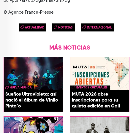
bur-pdh-af/db/dga/mar/zm/dg
© Agence France-Presse
ACTUALIDAD
NOTICIAS
INTERNACIONAL
MÁS NOTICIAS
NUEVA MUSICA
EVENTOS CULTURALES
Sueños Ultravioleta: así
MUTA 2026 abre
nació el álbum de Vinilo
inscripciones para su
Pinta´o
quinta edición en Cali