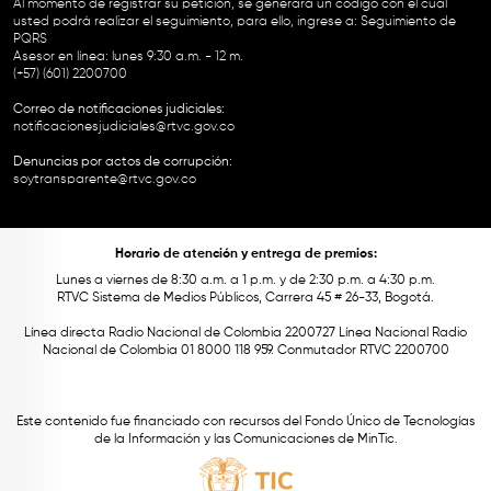
Al momento de registrar su petición, se generará un código con el cual
usted podrá realizar el seguimiento, para ello, ingrese a:
Seguimiento de
PQRS
Asesor en línea: lunes 9:30 a.m. - 12 m.
(+57) (601) 2200700
Correo de notificaciones judiciales:
notificacionesjudiciales@rtvc.gov.co
Denuncias por actos de corrupción:
soytransparente@rtvc.gov.co
Horario de atención y entrega de premios:
Lunes a viernes de 8:30 a.m. a 1 p.m. y de 2:30 p.m. a 4:30 p.m.
RTVC Sistema de Medios Públicos, Carrera 45 # 26-33, Bogotá.
Línea directa Radio Nacional de Colombia 2200727 Línea Nacional Radio
Nacional de Colombia 01 8000 118 959. Conmutador RTVC 2200700
Este contenido fue financiado con recursos del Fondo Único de Tecnologías
de la Información y las Comunicaciones de MinTic.