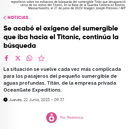
reporteros sobre los esfuerzos de búsqueda del sumergible Titán que desapareció
TOP
cerca de los restos del Titanic, en la Base de la Guardia Costera en Boston,
Massachusetts, el 21 de junio de 2023/ Imagen: Joseph Prezioso / AFP
QUIÉNES SOMOS
NOTICIAS
CONTACTO
Se acabó el oxígeno del sumergible
que iba hacia el Titanic, continúa la
búsqueda
facebook
X
whatsapp
La situación se vuelve cada vez más complicada
para los pasajeros del pequeño sumergible de
aguas profundas, Titán, de la empresa privada
OceanGate Expeditions.
Jueves, 22 Junio, 2023 - 09:37
Por: Radiónica