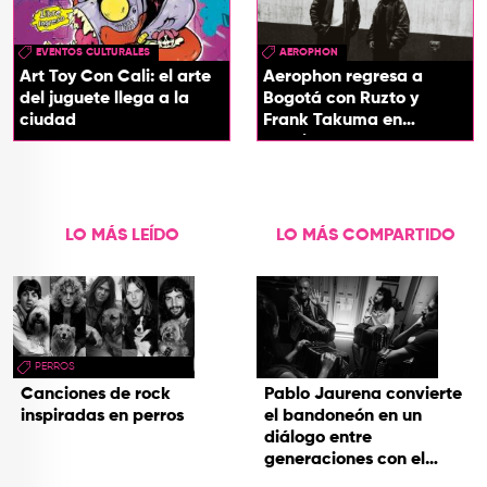
EVENTOS CULTURALES
AEROPHON
Art Toy Con Cali: el arte
Aerophon regresa a
del juguete llega a la
Bogotá con Ruzto y
ciudad
Frank Takuma en
concierto
LO MÁS LEÍDO
LO MÁS COMPARTIDO
PERROS
Canciones de rock
Pablo Jaurena convierte
inspiradas en perros
el bandoneón en un
diálogo entre
generaciones con el
videoclip de Un dios