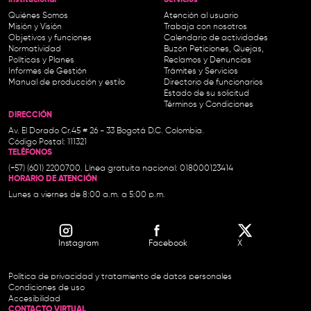
Institucional-
Servicios
Quiénes Somos
Atención al usuario
Misión y Visión
Trabaja con nosotros
Objetivos y funciones
Calendario de actividades
Normatividad
Buzón Peticiones, Quejas,
Políticas y Planes
Reclamos y Denuncias
Informes de Gestión
Trámites y Servicios
Manual de producción y estilo
Directorio de funcionarios
Estado de su solicitud
Términos y Condiciones
DIRECCIÓN
Av. El Dorado Cr.45 # 26 - 33 Bogotá D.C. Colombia.
Código Postal: 111321
TELÉFONOS
(+57) (601) 2200700. Línea gratuita nacional: 018000123414
HORARIO DE ATENCIÓN
Lunes a viernes de 8:00 a.m. a 5:00 p.m.
Instagram
Facebook
X
Política de privacidad y tratamiento de datos personales
Condiciones de uso
Accesibilidad
CONTACTO VIRTUAL