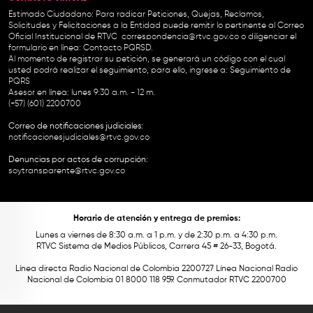
Estimado Ciudadano: Para radicar Peticiones, Quejas, Reclamos,
Solicitudes y Felicitaciones a la Entidad puede remitir lo pertinente al Correo
Oficial Institucional de RTVC
correspondencia@rtvc.gov.co
o diligenciar el
formulario en línea:
Contacto PQRSD.
Al momento de registrar su petición, se generará un código con el cual
usted podrá realizar el seguimiento, para ello, ingrese a:
Seguimiento de
PQRS
Asesor en línea: lunes 9:30 a.m. - 12 m.
(+57) (601) 2200700
Correo de notificaciones judiciales:
notificacionesjudiciales@rtvc.gov.co
Denuncias por actos de corrupción:
soytransparente@rtvc.gov.co
Horario de atención y entrega de premios:
Lunes a viernes de 8:30 a.m. a 1 p.m. y de 2:30 p.m. a 4:30 p.m.
RTVC Sistema de Medios Públicos, Carrera 45 # 26-33, Bogotá.
Línea directa Radio Nacional de Colombia 2200727 Línea Nacional Radio
Nacional de Colombia 01 8000 118 959. Conmutador RTVC 2200700