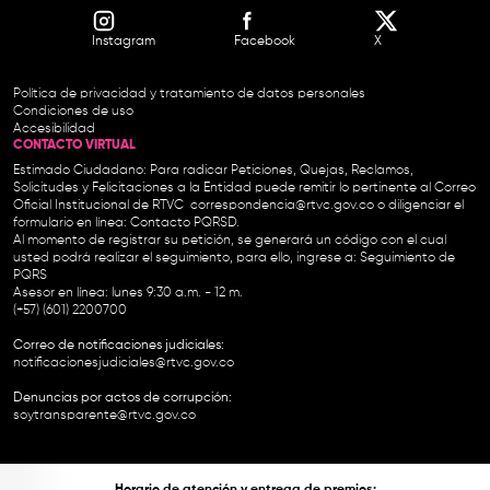
Instagram
Facebook
X
Política de privacidad y tratamiento de datos personales
Condiciones de uso
Accesibilidad
CONTACTO VIRTUAL
Estimado Ciudadano: Para radicar Peticiones, Quejas, Reclamos,
Solicitudes y Felicitaciones a la Entidad puede remitir lo pertinente al Correo
Oficial Institucional de RTVC
correspondencia@rtvc.gov.co
o diligenciar el
formulario en línea:
Contacto PQRSD.
Al momento de registrar su petición, se generará un código con el cual
usted podrá realizar el seguimiento, para ello, ingrese a:
Seguimiento de
PQRS
Asesor en línea: lunes 9:30 a.m. - 12 m.
(+57) (601) 2200700
Correo de notificaciones judiciales:
notificacionesjudiciales@rtvc.gov.co
Denuncias por actos de corrupción:
soytransparente@rtvc.gov.co
Horario de atención y entrega de premios: