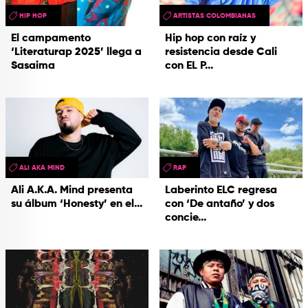
HIP HOP
ARTISTAS COLOMBIANAS
El campamento
Hip hop con raíz y
‘Literaturap 2025’ llega a
resistencia desde Cali
Sasaima
con EL P...
ALI AKA MIND
RAP
Ali A.K.A. Mind presenta
Laberinto ELC regresa
su álbum ‘Honesty’ en el...
con ‘De antaño’ y dos
concie...