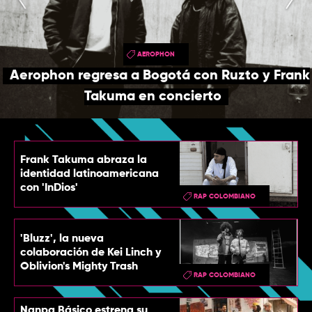
TOP
QUIÉNES SOMOS
AEROPHON
CONTACTO
Aerophon regresa a Bogotá con Ruzto y Frank
Takuma en concierto
Frank Takuma abraza la
identidad latinoamericana
con 'InDios'
RAP COLOMBIANO
'Bluzz', la nueva
colaboración de Kei Linch y
Oblivion's Mighty Trash
RAP COLOMBIANO
Nanpa Básico estrena su