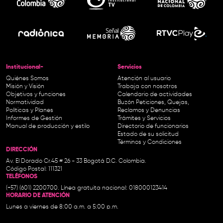
Institucional-
Servicios
Quiénes Somos
Atención al usuario
Misión y Visión
Trabaja con nosotros
Objetivos y funciones
Calendario de actividades
Normatividad
Buzón Peticiones, Quejas,
Políticas y Planes
Reclamos y Denuncias
Informes de Gestión
Trámites y Servicios
Manual de producción y estilo
Directorio de funcionarios
Estado de su solicitud
Términos y Condiciones
DIRECCIÓN
Av. El Dorado Cr.45 # 26 - 33 Bogotá D.C. Colombia.
Código Postal: 111321
TELÉFONOS
(+57) (601) 2200700. Línea gratuita nacional: 018000123414
HORARIO DE ATENCIÓN
Lunes a viernes de 8:00 a.m. a 5:00 p.m.