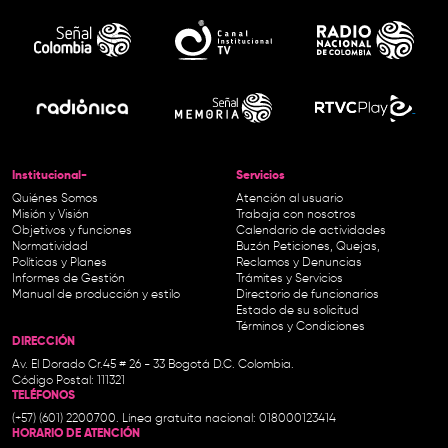
Institucional-
Servicios
Quiénes Somos
Atención al usuario
Misión y Visión
Trabaja con nosotros
Objetivos y funciones
Calendario de actividades
Normatividad
Buzón Peticiones, Quejas,
Políticas y Planes
Reclamos y Denuncias
Informes de Gestión
Trámites y Servicios
Manual de producción y estilo
Directorio de funcionarios
Estado de su solicitud
Términos y Condiciones
DIRECCIÓN
Av. El Dorado Cr.45 # 26 - 33 Bogotá D.C. Colombia.
Código Postal: 111321
TELÉFONOS
(+57) (601) 2200700. Línea gratuita nacional: 018000123414
HORARIO DE ATENCIÓN