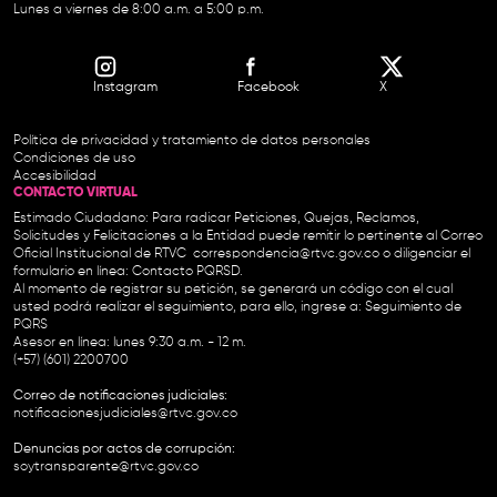
Lunes a viernes de 8:00 a.m. a 5:00 p.m.
Instagram
Facebook
X
Política de privacidad y tratamiento de datos personales
Condiciones de uso
Accesibilidad
CONTACTO VIRTUAL
Estimado Ciudadano: Para radicar Peticiones, Quejas, Reclamos,
Solicitudes y Felicitaciones a la Entidad puede remitir lo pertinente al Correo
Oficial Institucional de RTVC
correspondencia@rtvc.gov.co
o diligenciar el
formulario en línea:
Contacto PQRSD.
Al momento de registrar su petición, se generará un código con el cual
usted podrá realizar el seguimiento, para ello, ingrese a:
Seguimiento de
PQRS
Asesor en línea: lunes 9:30 a.m. - 12 m.
(+57) (601) 2200700
Correo de notificaciones judiciales:
notificacionesjudiciales@rtvc.gov.co
Denuncias por actos de corrupción:
soytransparente@rtvc.gov.co