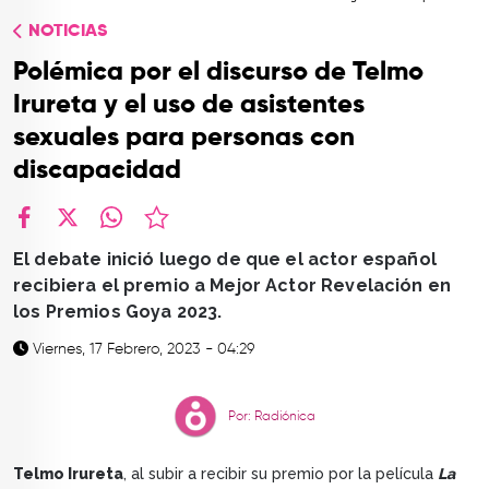
TOP
NOTICIAS
QUIÉNES SOMOS
Polémica por el discurso de Telmo
CONTACTO
Irureta y el uso de asistentes
sexuales para personas con
discapacidad
facebook
X
whatsapp
El debate inició luego de que el actor español
recibiera el premio a Mejor Actor Revelación en
los Premios Goya 2023.
Viernes, 17 Febrero, 2023 - 04:29
Por: Radiónica
Telmo Irureta
, al subir a recibir su premio por la película
La