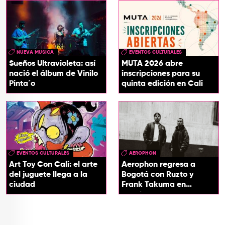
NUEVA MUSICA
EVENTOS CULTURALES
Sueños Ultravioleta: así
MUTA 2026 abre
nació el álbum de Vinilo
inscripciones para su
Pinta´o
quinta edición en Cali
EVENTOS CULTURALES
AEROPHON
Art Toy Con Cali: el arte
Aerophon regresa a
del juguete llega a la
Bogotá con Ruzto y
ciudad
Frank Takuma en
concierto