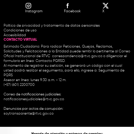
Instagram
Facebook
X
Política de privacidad y tratamiento de datos personales
Condiciones de uso
Accesibilidad
CONTACTO VIRTUAL
Estimado Ciudadano: Para radicar Peticiones, Quejas, Reclamos,
Solicitudes y Felicitaciones a la Entidad puede remitir lo pertinente al Correo
Oficial Institucional de RTVC
correspondencia@rtvc.gov.co
o diligenciar el
formulario en línea:
Contacto PQRSD.
Al momento de registrar su petición, se generará un código con el cual
usted podrá realizar el seguimiento, para ello, ingrese a:
Seguimiento de
PQRS
Asesor en línea: lunes 9:30 a.m. - 12 m.
(+57) (601) 2200700
Correo de notificaciones judiciales:
notificacionesjudiciales@rtvc.gov.co
Denuncias por actos de corrupción:
soytransparente@rtvc.gov.co
Horario de atención y entrega de premios: