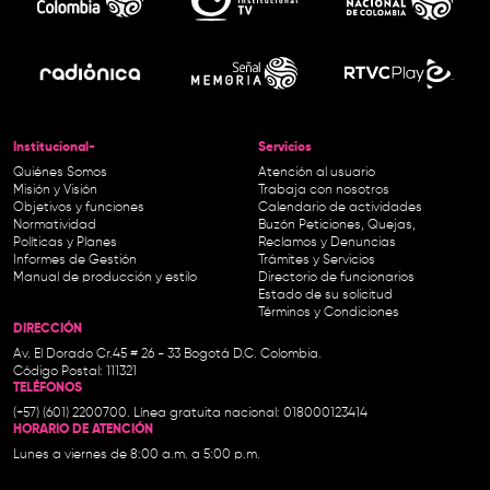
Institucional-
Servicios
Quiénes Somos
Atención al usuario
Misión y Visión
Trabaja con nosotros
Objetivos y funciones
Calendario de actividades
Normatividad
Buzón Peticiones, Quejas,
Políticas y Planes
Reclamos y Denuncias
Informes de Gestión
Trámites y Servicios
Manual de producción y estilo
Directorio de funcionarios
Estado de su solicitud
Términos y Condiciones
DIRECCIÓN
Av. El Dorado Cr.45 # 26 - 33 Bogotá D.C. Colombia.
Código Postal: 111321
TELÉFONOS
(+57) (601) 2200700. Línea gratuita nacional: 018000123414
HORARIO DE ATENCIÓN
Lunes a viernes de 8:00 a.m. a 5:00 p.m.