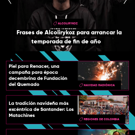
TOP
QUIÉNES SOMOS
ALCOLIRYKOZ
CONTACTO
Frases de Alcolirykoz para arrancar la
temporada de fin de año
Piel para Renacer, una
campaña para época
decembrina de Fundación
del Quemado
NAVIDAD RADIÓNICA
La tradición navideña más
excéntrica de Santander: Los
Matachines
REGIONES DE COLOMBIA