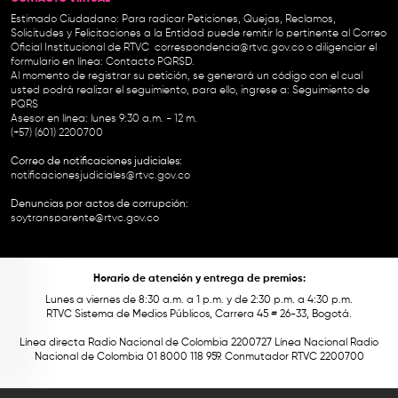
Estimado Ciudadano: Para radicar Peticiones, Quejas, Reclamos,
Solicitudes y Felicitaciones a la Entidad puede remitir lo pertinente al Correo
Oficial Institucional de RTVC
correspondencia@rtvc.gov.co
o diligenciar el
formulario en línea:
Contacto PQRSD.
Al momento de registrar su petición, se generará un código con el cual
usted podrá realizar el seguimiento, para ello, ingrese a:
Seguimiento de
PQRS
Asesor en línea: lunes 9:30 a.m. - 12 m.
(+57) (601) 2200700
Correo de notificaciones judiciales:
notificacionesjudiciales@rtvc.gov.co
Denuncias por actos de corrupción:
soytransparente@rtvc.gov.co
Horario de atención y entrega de premios:
Lunes a viernes de 8:30 a.m. a 1 p.m. y de 2:30 p.m. a 4:30 p.m.
RTVC Sistema de Medios Públicos, Carrera 45 # 26-33, Bogotá.
Línea directa Radio Nacional de Colombia 2200727 Línea Nacional Radio
Nacional de Colombia 01 8000 118 959. Conmutador RTVC 2200700