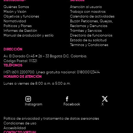
Institucional-
Servicios
Quiénes Somos
Atención al usuario
Misión y Visión
Trabaja con nosotros
Objetivos y funciones
Calendario de actividades
Normatividad
Buzón Peticiones, Quejas,
Políticas y Planes
Reclamos y Denuncias
Informes de Gestión
Trámites y Servicios
Manual de producción y estilo
Directorio de funcionarios
Estado de su solicitud
Términos y Condiciones
DIRECCIÓN
Av. El Dorado Cr.45 # 26 - 33 Bogotá D.C. Colombia.
Código Postal: 111321
TELÉFONOS
(+57) (601) 2200700. Línea gratuita nacional: 018000123414
HORARIO DE ATENCIÓN
Lunes a viernes de 8:00 a.m. a 5:00 p.m.
Instagram
Facebook
X
Política de privacidad y tratamiento de datos personales
Condiciones de uso
Accesibilidad
CONTACTO VIRTUAL