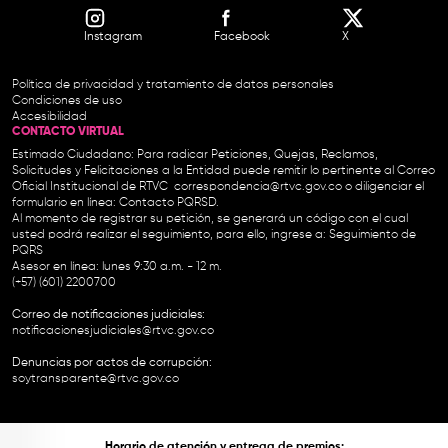
Instagram
Facebook
X
Política de privacidad y tratamiento de datos personales
Condiciones de uso
Accesibilidad
CONTACTO VIRTUAL
Estimado Ciudadano: Para radicar Peticiones, Quejas, Reclamos,
Solicitudes y Felicitaciones a la Entidad puede remitir lo pertinente al Correo
Oficial Institucional de RTVC
correspondencia@rtvc.gov.co
o diligenciar el
formulario en línea:
Contacto PQRSD.
Al momento de registrar su petición, se generará un código con el cual
usted podrá realizar el seguimiento, para ello, ingrese a:
Seguimiento de
PQRS
Asesor en línea: lunes 9:30 a.m. - 12 m.
(+57) (601) 2200700
Correo de notificaciones judiciales:
notificacionesjudiciales@rtvc.gov.co
Denuncias por actos de corrupción:
soytransparente@rtvc.gov.co
Horario de atención y entrega de premios: