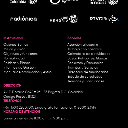
Institucional-
Servicios
Quiénes Somos
Atención al usuario
Misión y Visión
Trabaja con nosotros
Objetivos y funciones
Calendario de actividades
Normatividad
Buzón Peticiones, Quejas,
Políticas y Planes
Reclamos y Denuncias
Informes de Gestión
Trámites y Servicios
Manual de producción y estilo
Directorio de funcionarios
Estado de su solicitud
Términos y Condiciones
DIRECCIÓN
Av. El Dorado Cr.45 # 26 - 33 Bogotá D.C. Colombia.
Código Postal: 111321
TELÉFONOS
(+57) (601) 2200700. Línea gratuita nacional: 018000123414
HORARIO DE ATENCIÓN
Lunes a viernes de 8:00 a.m. a 5:00 p.m.