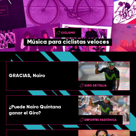
TOP
QUIÉNES SOMOS
CONTACTO
CICLISMO
Música para ciclistas veloces
GRACIAS, Nairo
GIRO DE ITALIA
¿Puede Nairo Quintana
ganar el Giro?
DEPORTES RADIÓNICA