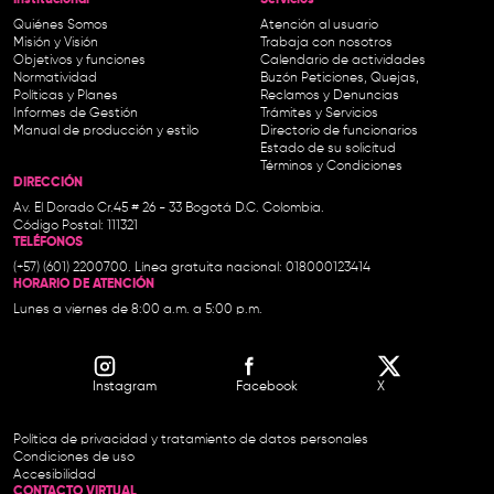
Institucional-
Servicios
Quiénes Somos
Atención al usuario
Misión y Visión
Trabaja con nosotros
Objetivos y funciones
Calendario de actividades
Normatividad
Buzón Peticiones, Quejas,
Políticas y Planes
Reclamos y Denuncias
Informes de Gestión
Trámites y Servicios
Manual de producción y estilo
Directorio de funcionarios
Estado de su solicitud
Términos y Condiciones
DIRECCIÓN
Av. El Dorado Cr.45 # 26 - 33 Bogotá D.C. Colombia.
Código Postal: 111321
TELÉFONOS
(+57) (601) 2200700. Línea gratuita nacional: 018000123414
HORARIO DE ATENCIÓN
Lunes a viernes de 8:00 a.m. a 5:00 p.m.
Instagram
Facebook
X
Política de privacidad y tratamiento de datos personales
Condiciones de uso
Accesibilidad
CONTACTO VIRTUAL