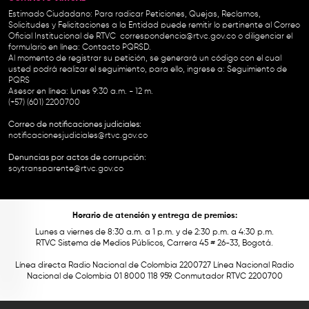
Estimado Ciudadano: Para radicar Peticiones, Quejas, Reclamos,
Solicitudes y Felicitaciones a la Entidad puede remitir lo pertinente al Correo
Oficial Institucional de RTVC
correspondencia@rtvc.gov.co
o diligenciar el
formulario en línea:
Contacto PQRSD.
Al momento de registrar su petición, se generará un código con el cual
usted podrá realizar el seguimiento, para ello, ingrese a:
Seguimiento de
PQRS
Asesor en línea: lunes 9:30 a.m. - 12 m.
(+57) (601) 2200700
Correo de notificaciones judiciales:
notificacionesjudiciales@rtvc.gov.co
Denuncias por actos de corrupción:
soytransparente@rtvc.gov.co
Horario de atención y entrega de premios:
Lunes a viernes de 8:30 a.m. a 1 p.m. y de 2:30 p.m. a 4:30 p.m.
RTVC Sistema de Medios Públicos, Carrera 45 # 26-33, Bogotá.
Línea directa Radio Nacional de Colombia 2200727 Línea Nacional Radio
Nacional de Colombia 01 8000 118 959. Conmutador RTVC 2200700