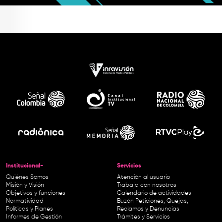
Institucional-
Servicios
Quiénes Somos
Atención al usuario
Misión y Visión
Trabaja con nosotros
Objetivos y funciones
Calendario de actividades
Normatividad
Buzón Peticiones, Quejas,
Políticas y Planes
Reclamos y Denuncias
Informes de Gestión
Trámites y Servicios