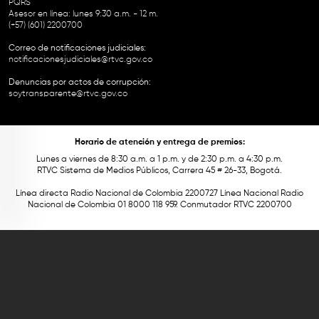
PQRS
Asesor en línea: lunes 9:30 a.m. - 12 m.
(+57) (601) 2200700
Correo de notificaciones judiciales:
notificacionesjudiciales@rtvc.gov.co
Denuncias por actos de corrupción:
soytransparente@rtvc.gov.co
Horario de atención y entrega de premios:
Lunes a viernes de 8:30 a.m. a 1 p.m. y de 2:30 p.m. a 4:30 p.m.
RTVC Sistema de Medios Públicos, Carrera 45 # 26-33, Bogotá.
Línea directa Radio Nacional de Colombia 2200727 Línea Nacional Radio
Nacional de Colombia 01 8000 118 959. Conmutador RTVC 2200700
Este contenido fue financiado con recursos del Fondo Único de Tecnologías
de la Información y las Comunicaciones de MinTic.