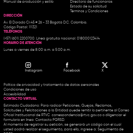
Manual de producción y estilo
Directorio de funcionarios
Estado de su solicitud
Términos y Condiciones
DIRECCIÓN
Av. El Dorado Cr.45 # 26 - 33 Bogotá D.C. Colombia.
Código Postal: 111321
TELÉFONOS
(+57) (601) 2200700. Línea gratuita nacional: 018000123414
HORARIO DE ATENCIÓN
Lunes a viernes de 8:00 a.m. a 5:00 p.m.
Instagram
Facebook
X
Política de privacidad y tratamiento de datos personales
Condiciones de uso
Accesibilidad
CONTACTO VIRTUAL
Estimado Ciudadano: Para radicar Peticiones, Quejas, Reclamos,
Solicitudes y Felicitaciones a la Entidad puede remitir lo pertinente al Correo
Oficial Institucional de RTVC
correspondencia@rtvc.gov.co
o diligenciar el
formulario en línea:
Contacto PQRSD.
Al momento de registrar su petición, se generará un código con el cual
usted podrá realizar el seguimiento, para ello, ingrese a:
Seguimiento de