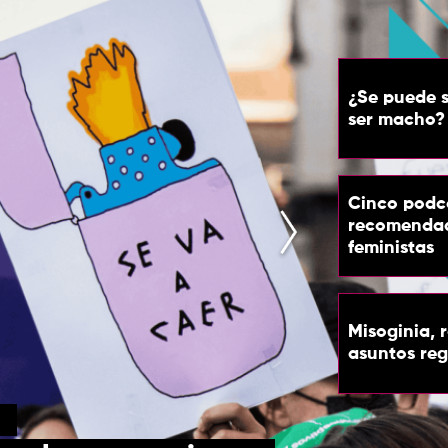
¿Se puede s
ser macho? 
Cinco podc
recomendad
feministas
Misoginia, 
asuntos re