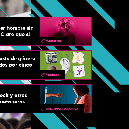
er hombre sin
Claro que sí
MACHISMO
asts de género
os por cinco
PODCAST
rock y otros
guetoneros
COLUMNAS RADIÓNICA