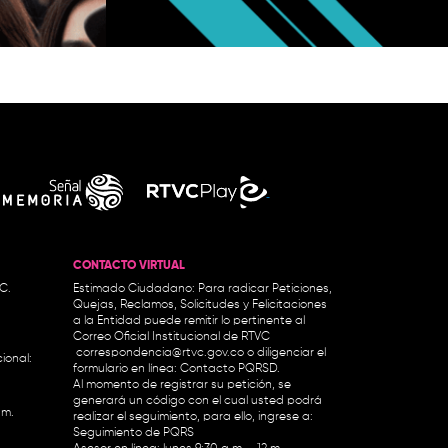
¿Qu
CONTACTO VIRTUAL
.C.
Estimado Ciudadano: Para radicar Peticiones,
Quejas, Reclamos, Solicitudes y Felicitaciones
a la Entidad puede remitir lo pertinente al
Correo Oficial Institucional de RTVC
correspondencia@rtvc.gov.co
o diligenciar el
ional:
formulario en línea:
Contacto PQRSD.
Al momento de registrar su petición, se
generará un código con el cual usted podrá
.m.
realizar el seguimiento, para ello, ingrese a:
Seguimiento de PQRS