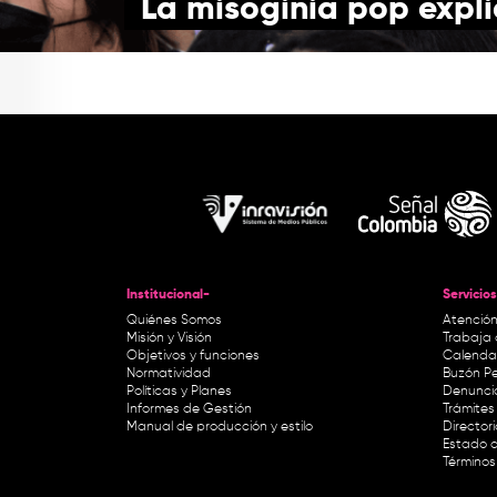
La misoginia pop expl
Institucional-
Servicios
Quiénes Somos
Atención
Misión y Visión
Trabaja 
Objetivos y funciones
Calendar
Normatividad
Buzón Pe
Políticas y Planes
Denunci
Informes de Gestión
Trámites 
Manual de producción y estilo
Director
Estado d
Términos