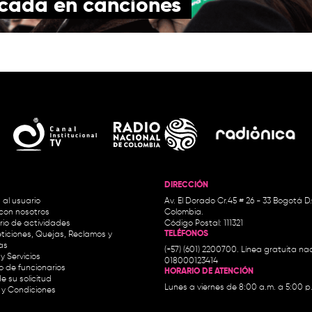
icada en canciones
DIRECCIÓN
 al usuario
Av. El Dorado Cr.45 # 26 - 33 Bogotá D
con nosotros
Colombia.
io de actividades
Código Postal: 111321
TELÉFONOS
ticiones, Quejas, Reclamos y
as
(+57) (601) 2200700. Línea gratuita nac
y Servicios
018000123414
io de funcionarios
HORARIO DE ATENCIÓN
e su solicitud
Lunes a viernes de 8:00 a.m. a 5:00 p
 y Condiciones