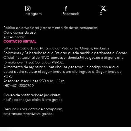
Instagram
Facebook
X
Política de privacidad y tratamiento de datos personales
Condiciones de uso
Accesibilidad
CONTACTO VIRTUAL
Estimado Ciudadano: Para radicar Peticiones, Quejas, Reclamos,
Solicitudes y Felicitaciones a la Entidad puede remitir lo pertinente al Correo
Oficial Institucional de RTVC
correspondencia@rtvc.gov.co
o diligenciar el
formulario en línea:
Contacto PQRSD.
Al momento de registrar su petición, se generará un código con el cual
usted podrá realizar el seguimiento, para ello, ingrese a:
Seguimiento de
PQRS
Asesor en línea: lunes 9:30 a.m. - 12 m.
(+57) (601) 2200700
Correo de notificaciones judiciales:
notificacionesjudiciales@rtvc.gov.co
Denuncias por actos de corrupción:
soytransparente@rtvc.gov.co