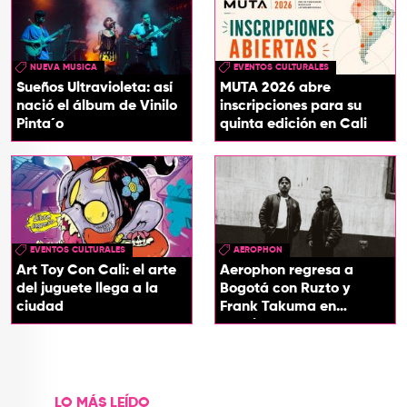
NUEVA MUSICA
EVENTOS CULTURALES
Sueños Ultravioleta: así
MUTA 2026 abre
nació el álbum de Vinilo
inscripciones para su
Pinta´o
quinta edición en Cali
EVENTOS CULTURALES
AEROPHON
Art Toy Con Cali: el arte
Aerophon regresa a
del juguete llega a la
Bogotá con Ruzto y
ciudad
Frank Takuma en
concierto
LO MÁS LEÍDO