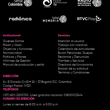
Institucional-
Servicios
Quiénes Somos
Atención al usuario
Misión y Visión
Trabaja con nosotros
Objetivos y funciones
Calendario de actividades
Normatividad
Buzón Peticiones, Quejas,
Políticas y Planes
Reclamos y Denuncias
Informes de Gestión
Trámites y Servicios
Manual de producción y estilo
Directorio de funcionarios
Estado de su solicitud
Términos y Condiciones
DIRECCIÓN
Av. El Dorado Cr.45 # 26 - 33 Bogotá D.C. Colombia.
Código Postal: 111321
TELÉFONOS
(+57) (601) 2200700. Línea gratuita nacional: 018000123414
HORARIO DE ATENCIÓN
Lunes a viernes de 8:00 a.m. a 5:00 p.m.