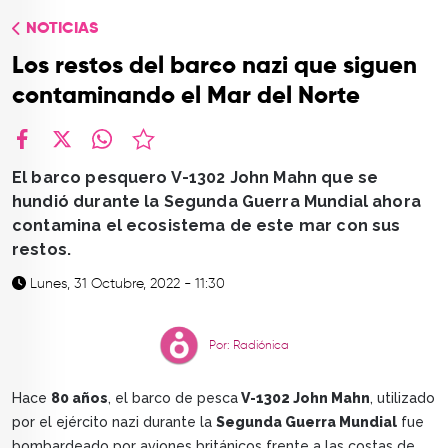
TOP
NOTICIAS
QUIÉNES SOMOS
Los restos del barco nazi que siguen
CONTACTO
contaminando el Mar del Norte
facebook
X
whatsapp
El barco pesquero V-1302 John Mahn que se
hundió durante la Segunda Guerra Mundial ahora
contamina el ecosistema de este mar con sus
restos.
Lunes, 31 Octubre, 2022 - 11:30
Por: Radiónica
Hace
80 años
, el barco de pesca
V-1302 John Mahn
, utilizado
por el ejército nazi durante la
Segunda Guerra Mundial
fue
bombardeado por aviones británicos frente a las costas de