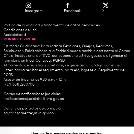
Instagram
Facebook
X
Política de privacidad y tratamiento de datos personales
Condiciones de uso
Accesibilidad
CONTACTO VIRTUAL
Estimado Ciudadano: Para radicar Peticiones, Quejas, Reclamos,
Solicitudes y Felicitaciones a la Entidad puede remitir lo pertinente al Correo
Oficial Institucional de RTVC
correspondencia@rtvc.gov.co
o diligenciar el
formulario en línea:
Contacto PQRSD.
Al momento de registrar su petición, se generará un código con el cual
usted podrá realizar el seguimiento, para ello, ingrese a:
Seguimiento de
PQRS
Asesor en línea: lunes 9:30 a.m. - 12 m.
(+57) (601) 2200700
Correo de notificaciones judiciales:
notificacionesjudiciales@rtvc.gov.co
Denuncias por actos de corrupción:
soytransparente@rtvc.gov.co
Horario de atención y entrega de premios: