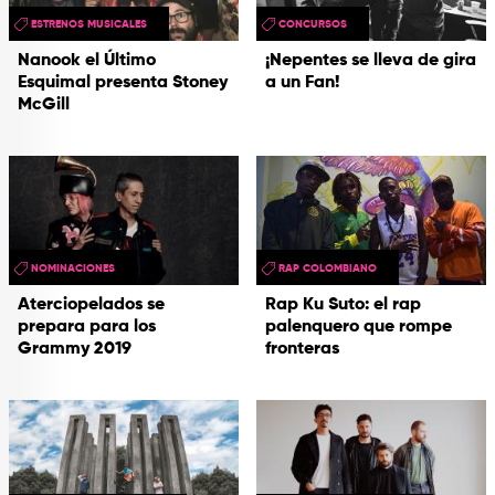
ESTRENOS MUSICALES
CONCURSOS
Nanook el Último
¡Nepentes se lleva de gira
Esquimal presenta Stoney
a un Fan!
McGill
NOMINACIONES
RAP COLOMBIANO
Aterciopelados se
Rap Ku Suto: el rap
prepara para los
palenquero que rompe
Grammy 2019
fronteras