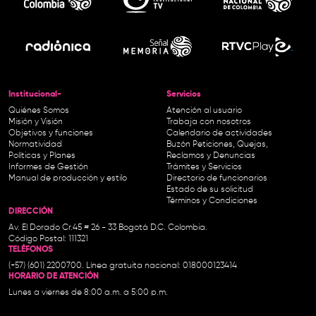
Institucional-
Servicios
Quiénes Somos
Atención al usuario
Misión y Visión
Trabaja con nosotros
Objetivos y funciones
Calendario de actividades
Normatividad
Buzón Peticiones, Quejas,
Políticas y Planes
Reclamos y Denuncias
Informes de Gestión
Trámites y Servicios
Manual de producción y estilo
Directorio de funcionarios
Estado de su solicitud
Términos y Condiciones
DIRECCIÓN
Av. El Dorado Cr.45 # 26 - 33 Bogotá D.C. Colombia.
Código Postal: 111321
TELÉFONOS
(+57) (601) 2200700. Línea gratuita nacional: 018000123414
HORARIO DE ATENCIÓN
Lunes a viernes de 8:00 a.m. a 5:00 p.m.