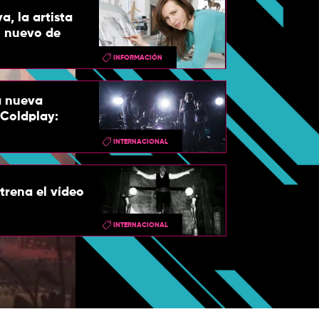
a, la artista
o nuevo de
INFORMACIÓN
a nueva
 Coldplay:
INTERNACIONAL
trena el vídeo
INTERNACIONAL
Así suena