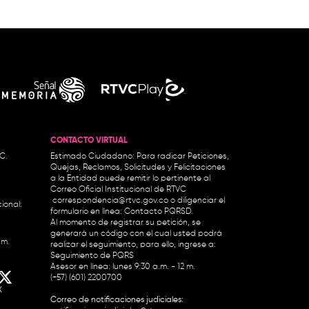
CONTACTO VIRTUAL
.C.
Estimado Ciudadano: Para radicar Peticiones,
Quejas, Reclamos, Solicitudes y Felicitaciones
a la Entidad puede remitir lo pertinente al
Correo Oficial Institucional de RTVC
correspondencia@rtvc.gov.co
o diligenciar el
ional:
formulario en línea:
Contacto PQRSD.
Al momento de registrar su petición, se
generará un código con el cual usted podrá
.m.
realizar el seguimiento, para ello, ingrese a:
Seguimiento de PQRS
Asesor en línea: lunes 9:30 a.m. - 12 m.
(+57) (601) 2200700
X
Correo de notificaciones judiciales: