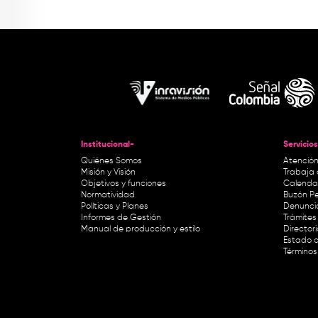
Institucional-
Servicios
Quiénes Somos
Atención
Misión y Visión
Trabaja 
Objetivos y funciones
Calendar
Normatividad
Buzón Pe
Políticas y Planes
Denunci
Informes de Gestión
Trámites 
Manual de producción y estilo
Director
Estado d
Términos