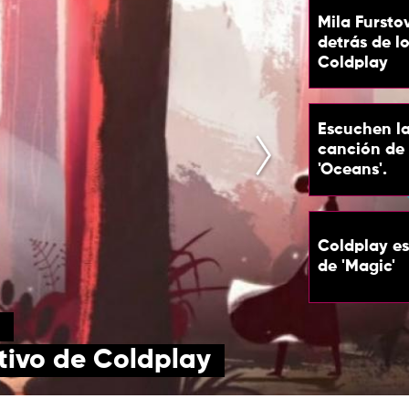
Mila Furstov
detrás de l
Coldplay
Escuchen l
canción de
'Oceans'.
Coldplay es
de 'Magic'
activo de Coldplay