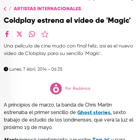
TOP
ARTISTAS INTERNACIONALES
QUIÉNES SOMOS
Coldplay estrena el vídeo de 'Magic'
CONTACTO
facebook
X
whatsapp
Una película de cine mudo con final feliz, así es el nuevo
vídeo de Clobplay para su sencillo
'Magi
c'.
Lunes, 7 Abril, 2014 - 06:35
Por: Radiónica
A principios de marzo, la banda de Chris Martin
estrenaba el primer sencillo de
Ghost stories
,
sexto
trabajo de estudio de los londinenses,
que verá la luz el
próximo 19 de mayo.
Magic
ingresó rapidamente a nuestro
Top 25
y para