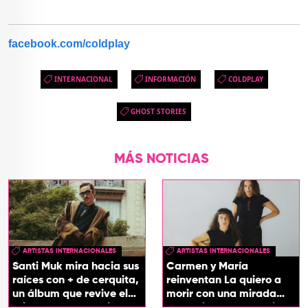
facebook.com/coldplay
INTERNACIONAL
INFORMACIÓN
COLDPLAY
GHOST STORIES
MÁS NOTICIAS
ARTISTAS INTERNACIONALES
ARTISTAS INTERNACIONALES
Santi Muk mira hacia sus
Carmen y María
raíces con + de cerquita,
reinventan La quiero a
un álbum que revive el
morir con una mirada
origen de sus canciones
entre el flamenco y el