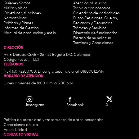
Quiénes Somos
Atención al usuario
Misión y Visión
Trabaja con nosotros
Objetivos y funciones
Calendario de actividades
Normatividad
Buzón Peticiones, Quejas,
Políticas y Planes
Reclamos y Denuncias
Informes de Gestión
Trámites y Servicios
Manual de producción y estilo
Directorio de funcionarios
Estado de su solicitud
Términos y Condiciones
DIRECCIÓN
Av. El Dorado Cr.45 # 26 - 33 Bogotá D.C. Colombia.
Código Postal: 111321
TELÉFONOS
(+57) (601) 2200700. Línea gratuita nacional: 018000123414
HORARIO DE ATENCIÓN
Lunes a viernes de 8:00 a.m. a 5:00 p.m.
Instagram
Facebook
X
Política de privacidad y tratamiento de datos personales
Condiciones de uso
Accesibilidad
CONTACTO VIRTUAL