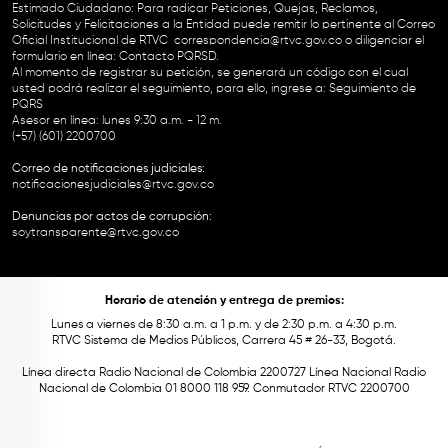
Estimado Ciudadano: Para radicar Peticiones, Quejas, Reclamos,
Solicitudes y Felicitaciones a la Entidad puede remitir lo pertinente al Correo
Oficial Institucional de RTVC
correspondencia@rtvc.gov.co
o diligenciar el
formulario en línea:
Contacto PQRSD.
Al momento de registrar su petición, se generará un código con el cual
usted podrá realizar el seguimiento, para ello, ingrese a:
Seguimiento de
PQRS
Asesor en línea: lunes 9:30 a.m. - 12 m.
(+57) (601) 2200700
Correo de notificaciones judiciales:
notificacionesjudiciales@rtvc.gov.co
Denuncias por actos de corrupción:
soytransparente@rtvc.gov.co
Horario de atención y entrega de premios:
Lunes a viernes de 8:30 a.m. a 1 p.m. y de 2:30 p.m. a 4:30 p.m.
RTVC Sistema de Medios Públicos, Carrera 45 # 26-33, Bogotá.
Línea directa Radio Nacional de Colombia 2200727 Línea Nacional Radio
Nacional de Colombia 01 8000 118 959. Conmutador RTVC 2200700