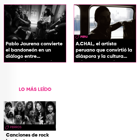
soul
PERU
Pablo Jaurena convierte
A.CHAL, el artista
el bandoneón en un
peruano que convirtió la
diálogo entre
diáspora y la cultura
generaciones con el
chicha en su sonido
videoclip de Un dios
hecho cenizas
LO MÁS LEÍDO
PERROS
Canciones de rock