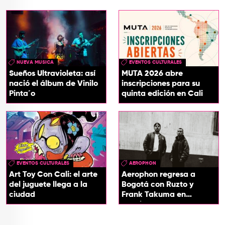
NUEVA MUSICA
EVENTOS CULTURALES
Sueños Ultravioleta: así
MUTA 2026 abre
nació el álbum de Vinilo
inscripciones para su
Pinta´o
quinta edición en Cali
EVENTOS CULTURALES
AEROPHON
Art Toy Con Cali: el arte
Aerophon regresa a
del juguete llega a la
Bogotá con Ruzto y
ciudad
Frank Takuma en
concierto