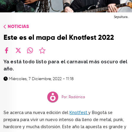
TOP
QUIÉNES SOMOS
Sepultura.
NOTICIAS
CONTACTO
Este es el mapa del Knotfest 2022
facebook
X
whatsapp
Ya está todo listo para el carnaval más oscuro del
año.
Miércoles, 7 Diciembre, 2022 - 11:18
Por: Radiónica
Se acerca una nueva edición del
Knotfest
y Bogotá se
prepara para vivir un nuevo intenso día lleno de metal, punk,
hardcore y mucha distorsión. Este año la apuesta es grande y