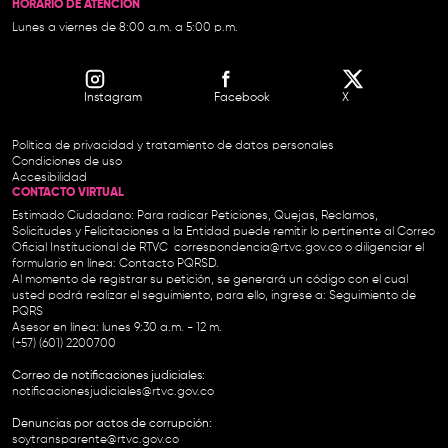
HORARIO DE ATENCIÓN
Lunes a viernes de 8:00 a.m. a 5:00 p.m.
Instagram
Facebook
X
Política de privacidad y tratamiento de datos personales
Condiciones de uso
Accesibilidad
CONTACTO VIRTUAL
Estimado Ciudadano: Para radicar Peticiones, Quejas, Reclamos,
Solicitudes y Felicitaciones a la Entidad puede remitir lo pertinente al Correo
Oficial Institucional de RTVC
correspondencia@rtvc.gov.co
o diligenciar el
formulario en línea:
Contacto PQRSD.
Al momento de registrar su petición, se generará un código con el cual
usted podrá realizar el seguimiento, para ello, ingrese a:
Seguimiento de
PQRS
Asesor en línea: lunes 9:30 a.m. - 12 m.
(+57) (601) 2200700
Correo de notificaciones judiciales:
notificacionesjudiciales@rtvc.gov.co
Denuncias por actos de corrupción:
soytransparente@rtvc.gov.co