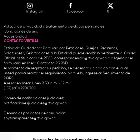
Instagram
Facebook
X
Política de privacidad y tratamiento de datos personales
Condiciones de uso
Accesibilidad
CONTACTO VIRTUAL
Estimado Ciudadano: Para radicar Peticiones, Quejas, Reclamos,
Solicitudes y Felicitaciones a la Entidad puede remitir lo pertinente al Correo
Oficial Institucional de RTVC
correspondencia@rtvc.gov.co
o diligenciar el
formulario en línea:
Contacto PQRSD.
Al momento de registrar su petición, se generará un código con el cual
usted podrá realizar el seguimiento, para ello, ingrese a:
Seguimiento de
PQRS
Asesor en línea: lunes 9:30 a.m. - 12 m.
(+57) (601) 2200700
Correo de notificaciones judiciales:
notificacionesjudiciales@rtvc.gov.co
Denuncias por actos de corrupción:
soytransparente@rtvc.gov.co
Horario de atención y entrega de premios: