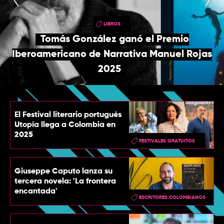
TOP
LIBROS
QUIÉNES SOMOS
Tomás González ganó el Premio
CONTACTO
Iberoamericano de Narrativa Manuel Rojas
2025
El Festival literario portugués
Utopía llega a Colombia en
2025
FESTIVALES GRATUITOS
Giuseppe Caputo lanza su
tercera novela: 'La frontera
encantada'
ESCRITORES COLOMBIANOS