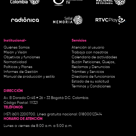
Institucional-
Servicios
Quiénes Somos
Atención al usuario
Misión y Visión
Trabaja con nosotros
Objetivos y funciones
Calendario de actividades
Normatividad
Buzón Peticiones, Quejas,
Políticas y Planes
Reclamos y Denuncias
Informes de Gestión
Trámites y Servicios
Manual de producción y estilo
Directorio de funcionarios
Estado de su solicitud
Términos y Condiciones
DIRECCIÓN
Av. El Dorado Cr.45 # 26 - 33 Bogotá D.C. Colombia.
Código Postal: 111321
TELÉFONOS
(+57) (601) 2200700. Línea gratuita nacional: 018000123414
HORARIO DE ATENCIÓN
Lunes a viernes de 8:00 a.m. a 5:00 p.m.