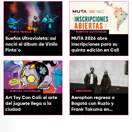
NUEVA MUSICA
EVENTOS CULTURALES
Sueños Ultravioleta: así
MUTA 2026 abre
nació el álbum de Vinilo
inscripciones para su
Pinta´o
quinta edición en Cali
EVENTOS CULTURALES
AEROPHON
Art Toy Con Cali: el arte
Aerophon regresa a
del juguete llega a la
Bogotá con Ruzto y
ciudad
Frank Takuma en
concierto