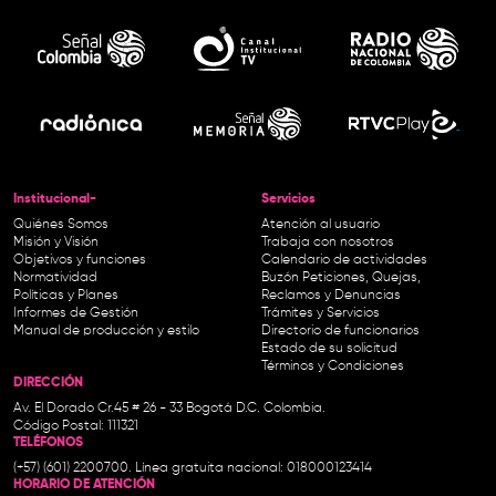
Institucional-
Servicios
Quiénes Somos
Atención al usuario
Misión y Visión
Trabaja con nosotros
Objetivos y funciones
Calendario de actividades
Normatividad
Buzón Peticiones, Quejas,
Políticas y Planes
Reclamos y Denuncias
Informes de Gestión
Trámites y Servicios
Manual de producción y estilo
Directorio de funcionarios
Estado de su solicitud
Términos y Condiciones
DIRECCIÓN
Av. El Dorado Cr.45 # 26 - 33 Bogotá D.C. Colombia.
Código Postal: 111321
TELÉFONOS
(+57) (601) 2200700. Línea gratuita nacional: 018000123414
HORARIO DE ATENCIÓN