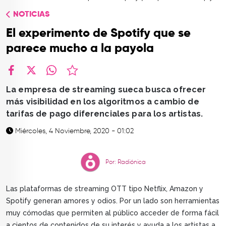
TOP
NOTICIAS
QUIÉNES SOMOS
El experimento de Spotify que se
CONTACTO
parece mucho a la payola
facebook
X
whatsapp
La empresa de streaming sueca busca ofrecer
más visibilidad en los algoritmos a cambio de
tarifas de pago diferenciales para los artistas.
Miércoles, 4 Noviembre, 2020 - 01:02
Por: Radiónica
Las plataformas de streaming OTT tipo Netflix, Amazon y
Spotify generan amores y odios. Por un lado son herramientas
muy cómodas que permiten al público acceder de forma fácil
a cientos de contenidos de su interés y ayuda a los artistas a