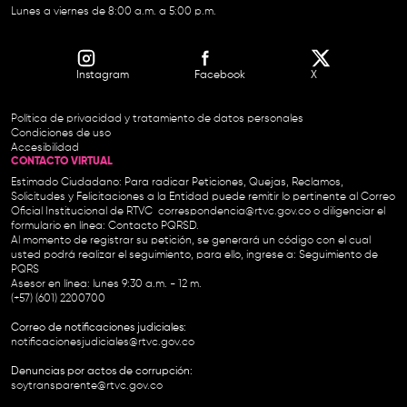
Lunes a viernes de 8:00 a.m. a 5:00 p.m.
Instagram
Facebook
X
Política de privacidad y tratamiento de datos personales
Condiciones de uso
Accesibilidad
CONTACTO VIRTUAL
Estimado Ciudadano: Para radicar Peticiones, Quejas, Reclamos,
Solicitudes y Felicitaciones a la Entidad puede remitir lo pertinente al Correo
Oficial Institucional de RTVC
correspondencia@rtvc.gov.co
o diligenciar el
formulario en línea:
Contacto PQRSD.
Al momento de registrar su petición, se generará un código con el cual
usted podrá realizar el seguimiento, para ello, ingrese a:
Seguimiento de
PQRS
Asesor en línea: lunes 9:30 a.m. - 12 m.
(+57) (601) 2200700
Correo de notificaciones judiciales:
notificacionesjudiciales@rtvc.gov.co
Denuncias por actos de corrupción:
soytransparente@rtvc.gov.co