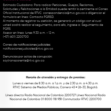
Estimado Ciudadano: Para radicar Peticiones, Quejas, Reclamos,
Solicitudes y Felicitaciones a la Entidad puede remitir lo pertinente al Correo
Oficial Institucional de RTVC
correspondencia@rtvc.gov.co
o diligenciar el
formulario en línea:
Contacto PQRSD.
Al momento de registrar su petición, se generará un código con el cual
usted podrá realizar el seguimiento, para ello, ingrese a:
Seguimiento de
PQRS
Asesor en línea: lunes 9:30 a.m. - 12 m.
(+57) (601) 2200700
Correo de notificaciones judiciales:
notificacionesjudiciales@rtvc.gov.co
Denuncias por actos de corrupción:
soytransparente@rtvc.gov.co
Horario de atención y entrega de premios:
Lunes a viernes de 8:30 a.m. a 1 p.m. y de 2:30 p.m. a 4:30 p.m.
RTVC Sistema de Medios Públicos, Carrera 45 # 26-33, Bogotá.
Línea directa Radio Nacional de Colombia 2200727 Línea Nacional Radio
Nacional de Colombia 01 8000 118 959. Conmutador RTVC 2200700