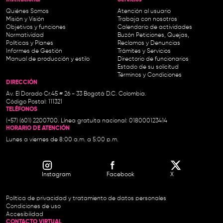
Institucional-
Servicios
Quiénes Somos
Atención al usuario
Misión y Visión
Trabaja con nosotros
Objetivos y funciones
Calendario de actividades
Normatividad
Buzón Peticiones, Quejas,
Políticas y Planes
Reclamos y Denuncias
Informes de Gestión
Trámites y Servicios
Manual de producción y estilo
Directorio de funcionarios
Estado de su solicitud
Términos y Condiciones
DIRECCIÓN
Av. El Dorado Cr.45 # 26 - 33 Bogotá D.C. Colombia.
Código Postal: 111321
TELÉFONOS
(+57) (601) 2200700. Línea gratuita nacional: 018000123414
HORARIO DE ATENCIÓN
Lunes a viernes de 8:00 a.m. a 5:00 p.m.
Instagram
Facebook
X
Política de privacidad y tratamiento de datos personales
Condiciones de uso
Accesibilidad
CONTACTO VIRTUAL