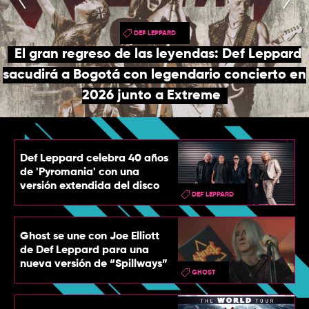
TOP
DEF LEPPARD
QUIÉNES SOMOS
El gran regreso de las leyendas: Def Leppard
CONTACTO
sacudirá a Bogotá con legendario concierto en
2026 junto a Extreme
Def Leppard celebra 40 años
de 'Pyromania' con una
versión extendida del disco
DEF LEPPARD
Ghost se une con Joe Elliott
de Def Leppard para una
nueva versión de “Spillways”
GHOST