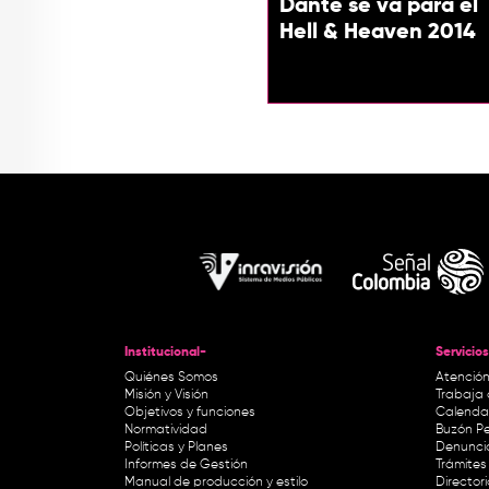
Dante se va para el
Hell & Heaven 2014
Institucional-
Servicios
Quiénes Somos
Atención
Misión y Visión
Trabaja 
Objetivos y funciones
Calendar
Normatividad
Buzón Pe
Políticas y Planes
Denunci
Informes de Gestión
Trámites 
Manual de producción y estilo
Director