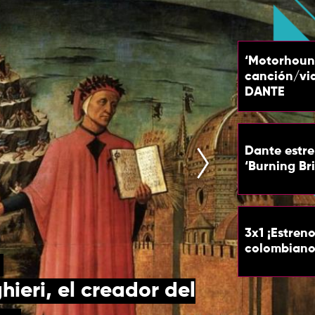
‘Motorhound
canción/vi
DANTE
Dante estre
‘Burning Br
3x1 ¡Estren
colombiano
ieri, el creador del