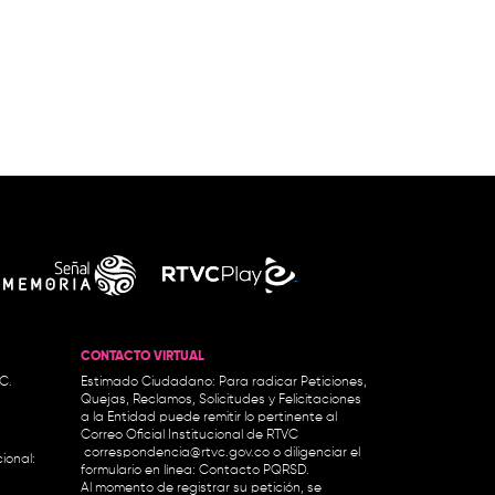
CONTACTO VIRTUAL
.C.
Estimado Ciudadano: Para radicar Peticiones,
Quejas, Reclamos, Solicitudes y Felicitaciones
a la Entidad puede remitir lo pertinente al
Correo Oficial Institucional de RTVC
correspondencia@rtvc.gov.co
o diligenciar el
ional:
formulario en línea:
Contacto PQRSD.
Al momento de registrar su petición, se