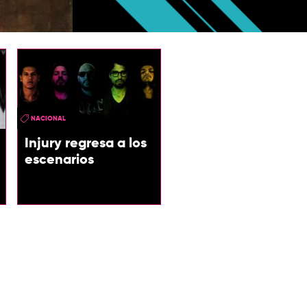
Gunblade Blue
NACIONAL
Injury regresa a los
escenarios