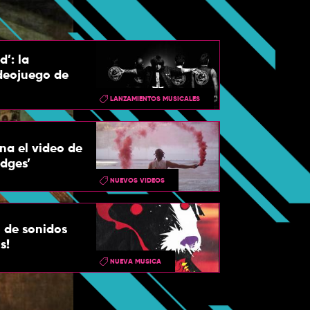
’: la
deojuego de
LANZAMIENTOS MUSICALES
na el video de
idges’
NUEVOS VIDEOS
o de sonidos
s!
NUEVA MUSICA