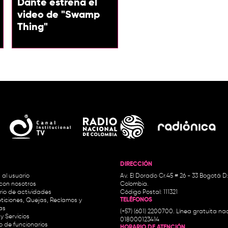
Dante estrena el
video de "Swamp
Thing"
DIRECCIÓN
 al usuario
Av. El Dorado Cr.45 # 26 - 33 Bogotá D
con nosotros
Colombia.
io de actividades
Código Postal: 111321
TELÉFONOS
ticiones, Quejas, Reclamos y
as
(+57) (601) 2200700. Línea gratuita nac
y Servicios
018000123414
io de funcionarios
HORARIO DE ATENCIÓN