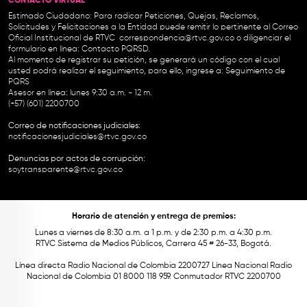
CONTACTO VIRTUAL
Estimado Ciudadano: Para radicar Peticiones, Quejas, Reclamos,
Solicitudes y Felicitaciones a la Entidad puede remitir lo pertinente al Correo
Oficial Institucional de RTVC
correspondencia@rtvc.gov.co
o diligenciar el
formulario en línea:
Contacto PQRSD.
Al momento de registrar su petición, se generará un código con el cual
usted podrá realizar el seguimiento, para ello, ingrese a:
Seguimiento de
PQRS
Asesor en línea: lunes 9:30 a.m. - 12 m.
(+57) (601) 2200700
Correo de notificaciones judiciales:
notificacionesjudiciales@rtvc.gov.co
Denuncias por actos de corrupción:
soytransparente@rtvc.gov.co
Horario de atención y entrega de premios:
Lunes a viernes de 8:30 a.m. a 1 p.m. y de 2:30 p.m. a 4:30 p.m.
RTVC Sistema de Medios Públicos, Carrera 45 # 26-33, Bogotá.
Línea directa Radio Nacional de Colombia 2200727 Línea Nacional Radio
Nacional de Colombia 01 8000 118 959. Conmutador RTVC 2200700