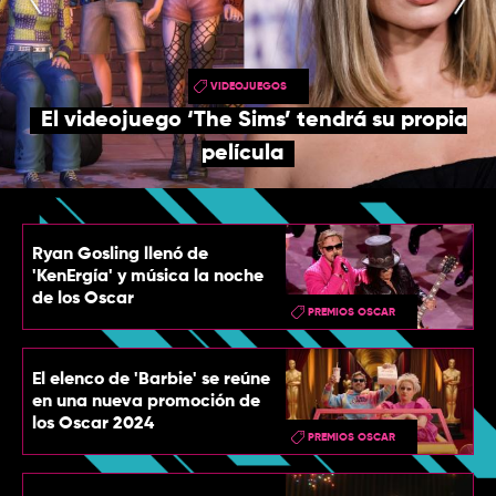
TOP
QUIÉNES SOMOS
VIDEOJUEGOS
CONTACTO
El videojuego ‘The Sims’ tendrá su propia
película
Ryan Gosling llenó de
'KenErgía' y música la noche
de los Oscar
PREMIOS OSCAR
El elenco de 'Barbie' se reúne
en una nueva promoción de
los Oscar 2024
PREMIOS OSCAR