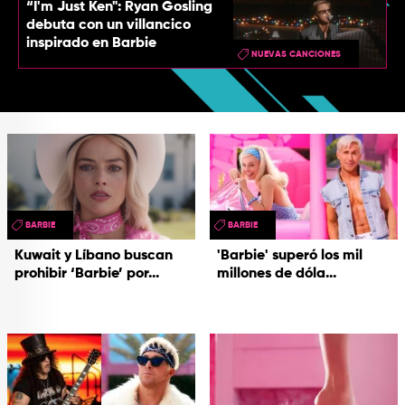
“I'm Just Ken": Ryan Gosling
debuta con un villancico
inspirado en Barbie
NUEVAS CANCIONES
BARBIE
BARBIE
Kuwait y Líbano buscan
'Barbie' superó los mil
prohibir ‘Barbie’ por...
millones de dóla...