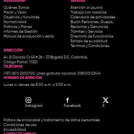
Institucional-
Servicios
Quiénes Somos
Atención al usuario
Misión y Visión
Trabaja con nosotros
Objetivos y funciones
Calendario de actividades
Normatividad
Buzón Peticiones, Quejas,
Políticas y Planes
Reclamos y Denuncias
Informes de Gestión
Trámites y Servicios
Manual de producción y estilo
Directorio de funcionarios
Estado de su solicitud
Términos y Condiciones
DIRECCIÓN
Av. El Dorado Cr.45 # 26 - 33 Bogotá D.C. Colombia.
Código Postal: 111321
TELÉFONOS
(+57) (601) 2200700. Línea gratuita nacional: 018000123414
HORARIO DE ATENCIÓN
Lunes a viernes de 8:00 a.m. a 5:00 p.m.
Instagram
Facebook
X
Política de privacidad y tratamiento de datos personales
Condiciones de uso
Accesibilidad