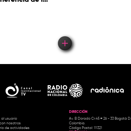
cultura
picotera
DIRECCIÓN
 al usuario
Av. El Dorado Cr.45 # 26 - 33 Bogotá D
con nosotros
Colombia.
io de actividades
Código Postal: 111321