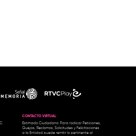
CONTACTO VIRTUAL
.C.
Estimado Ciudadano: Para radicar Peticiones,
Quejas, Reclamos, Solicitudes y Felicitaciones
a la Entidad puede remitir lo pertinente al