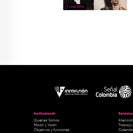
CHAMPETA
Institucional-
Servicios
Quiénes Somos
Atención
Misión y Visión
Trabaja 
Objetivos y funciones
Calendar