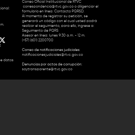
Correo Oficial Institucional de RTVC
correspondencia@rtvc.gov.co
o diligenciar el
ional:
formulario en línea:
Contacto PQRSD.
Al momento de registrar su petición, se
generará un código con el cual usted podrá
.m.
realizar el seguimiento, para ello, ingrese a:
Seguimiento de PQRS
Asesor en línea: lunes 9:30 a.m. - 12 m.
(+57) (601) 2200700
X
Correo de notificaciones judiciales:
notificacionesjudiciales@rtvc.gov.co
de datos
Denuncias por actos de corrupción:
soytransparente@rtvc.gov.co
Colombia 2200727 Línea Nacional Radio
 118 959. Conmutador RTVC 2200700