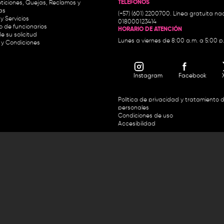
TELÉFONOS
ticiones, Quejas, Reclamos y
as
(+57) (601) 2200700. Línea gratuita nac
y Servicios
018000123414
io de funcionarios
HORARIO DE ATENCIÓN
e su solicitud
Lunes a viernes de 8:00 a.m. a 5:00 p
 y Condiciones
Instagram
Facebook
Política de privacidad y tratamiento 
personales
Condiciones de uso
Accesibilidad
Horario de atención y entrega de premios:
.m. y de 2:30 p.m. a 4:30 p.m.
Línea directa Radio Nacional de 
 Carrera 45 # 26-33, Bogotá.
Nacional de Colombia 01 8000
 recursos del Fondo Único de Tecnologías de la
Información y las Comunicaciones de MinTic.