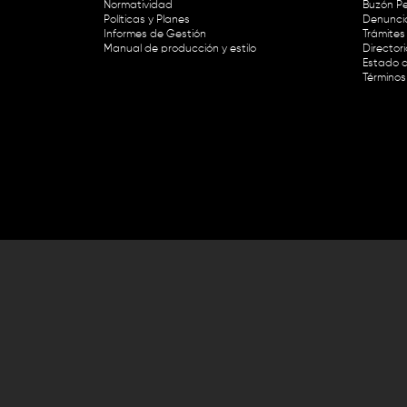
Normatividad
Buzón Pe
Políticas y Planes
Denunci
Informes de Gestión
Trámites 
Manual de producción y estilo
Director
Estado d
Términos
Lunes a viernes de 8:30 a.m. a 1 p
RTVC Sistema de Medios Públicos,
Este contenido fue financiado con