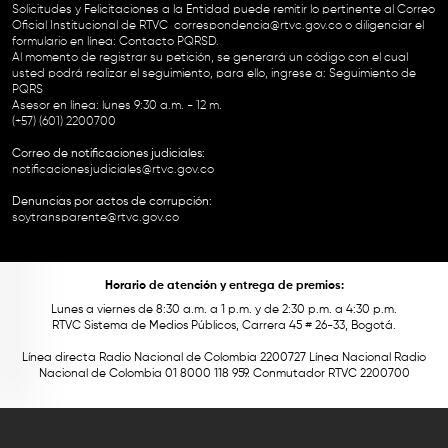
Solicitudes y Felicitaciones a la Entidad puede remitir lo pertinente al Correo
Oficial Institucional de RTVC
correspondencia@rtvc.gov.co
o diligenciar el
formulario en línea:
Contacto PQRSD.
Al momento de registrar su petición, se generará un código con el cual
usted podrá realizar el seguimiento, para ello, ingrese a:
Seguimiento de
PQRS
Asesor en línea: lunes 9:30 a.m. - 12 m.
(+57) (601) 2200700
Correo de notificaciones judiciales:
notificacionesjudiciales@rtvc.gov.co
Denuncias por actos de corrupción:
soytransparente@rtvc.gov.co
Horario de atención y entrega de premios:
Lunes a viernes de 8:30 a.m. a 1 p.m. y de 2:30 p.m. a 4:30 p.m.
RTVC Sistema de Medios Públicos, Carrera 45 # 26-33, Bogotá.
Línea directa Radio Nacional de Colombia 2200727 Línea Nacional Radio
Nacional de Colombia 01 8000 118 959. Conmutador RTVC 2200700
Este contenido fue financiado con recursos del Fondo Único de Tecnologías