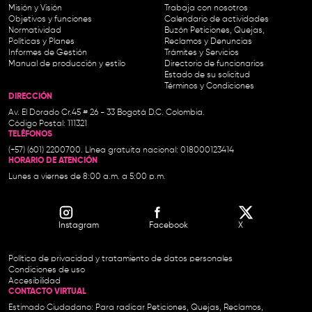
Misión y Visión
Trabaja con nosotros
Objetivos y funciones
Calendario de actividades
Normatividad
Buzón Peticiones, Quejas,
Políticas y Planes
Reclamos y Denuncias
Informes de Gestión
Trámites y Servicios
Manual de producción y estilo
Directorio de funcionarios
Estado de su solicitud
Términos y Condiciones
DIRECCIÓN
Av. El Dorado Cr.45 # 26 - 33 Bogotá D.C. Colombia.
Código Postal: 111321
TELÉFONOS
(+57) (601) 2200700. Línea gratuita nacional: 018000123414
HORARIO DE ATENCIÓN
Lunes a viernes de 8:00 a.m. a 5:00 p.m.
Instagram
Facebook
X
Política de privacidad y tratamiento de datos personales
Condiciones de uso
Accesibilidad
CONTACTO VIRTUAL
Estimado Ciudadano: Para radicar Peticiones, Quejas, Reclamos,