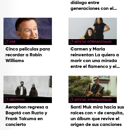
diálogo entre
TOP
generaciones con el
videoclip de Un dios
QUIÉNES SOMOS
hecho cenizas
CONTACTO
CINE
ARTISTAS INTERNACIONALES
Cinco películas para
Carmen y María
recordar a Robin
reinventan La quiero a
Williams
morir con una mirada
entre el flamenco y el
soul
AEROPHON
ARTISTAS INTERNACIONALES
Aerophon regresa a
Santi Muk mira hacia sus
Bogotá con Ruzto y
raíces con + de cerquita,
Frank Takuma en
un álbum que revive el
concierto
origen de sus canciones