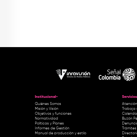
Institucional-
Servicios
Quiénes Somos
Atención
Misión y Visión
Trabaja 
Objetivos y funciones
Calendar
Normatividad
Buzón Pe
Políticas y Planes
Denunci
Informes de Gestión
Trámites 
Manual de producción y estilo
Director