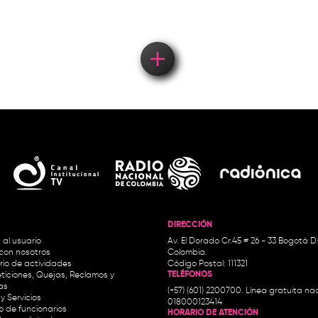
DIRECCIÓN
 al usuario
Av. El Dorado Cr.45 # 26 - 33 Bogotá D
con nosotros
Colombia.
io de actividades
Código Postal: 111321
TELÉFONOS
ticiones, Quejas, Reclamos y
as
(+57) (601) 2200700. Línea gratuita nac
y Servicios
018000123414
io de funcionarios
HORARIO DE ATENCIÓN