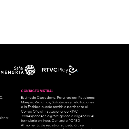
CONTACTO VIRTUAL
.C.
Estimado Ciudadano: Para radicar Peticiones,
Quejas, Reclamos, Solicitudes y Felicitaciones
a la Entidad puede remitir lo pertinente al
Correo Oficial Institucional de RTVC
correspondencia@rtvc.gov.co
o diligenciar el
ional:
formulario en línea:
Contacto PQRSD.
Al momento de registrar su petición, se