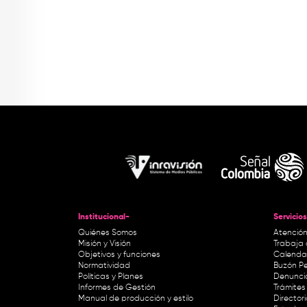
Institucional-
Servicios
Quiénes Somos
Atención
Misión y Visión
Trabaja 
Objetivos y funciones
Calendar
Normatividad
Buzón Pe
Políticas y Planes
Denunci
Informes de Gestión
Trámites 
Manual de producción y estilo
Director