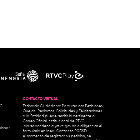
CONTACTO VIRTUAL
.C.
Estimado Ciudadano: Para radicar Peticiones,
Quejas, Reclamos, Solicitudes y Felicitaciones
a la Entidad puede remitir lo pertinente al
Correo Oficial Institucional de RTVC
correspondencia@rtvc.gov.co
o diligenciar el
ional:
formulario en línea:
Contacto PQRSD.
Al momento de registrar su petición, se