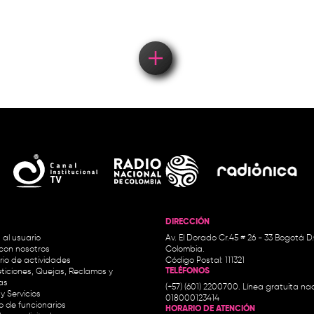
DIRECCIÓN
 al usuario
Av. El Dorado Cr.45 # 26 - 33 Bogotá D
con nosotros
Colombia.
io de actividades
Código Postal: 111321
TELÉFONOS
ticiones, Quejas, Reclamos y
as
(+57) (601) 2200700. Línea gratuita nac
y Servicios
018000123414
io de funcionarios
HORARIO DE ATENCIÓN