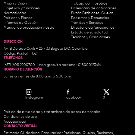
Misión y Visión
Trabaja con nosotros
Objetivos y funciones
Calendario de actividades
Normatividad
Buzón Peticiones, Quejas,
Políticas y Planes
Reclamos y Denuncias
Informes de Gestión
Trámites y Servicios
Manual de producción y estilo
Directorio de funcionarios
Estado de su solicitud
Términos y Condiciones
DIRECCIÓN
Av. El Dorado Cr.45 # 26 - 33 Bogotá D.C. Colombia.
Código Postal: 111321
TELÉFONOS
(+57) (601) 2200700. Línea gratuita nacional: 018000123414
HORARIO DE ATENCIÓN
Lunes a viernes de 8:00 a.m. a 5:00 p.m.
Instagram
Facebook
X
Política de privacidad y tratamiento de datos personales
Condiciones de uso
Accesibilidad
CONTACTO VIRTUAL
Estimado Ciudadano: Para radicar Peticiones, Quejas, Reclamos,