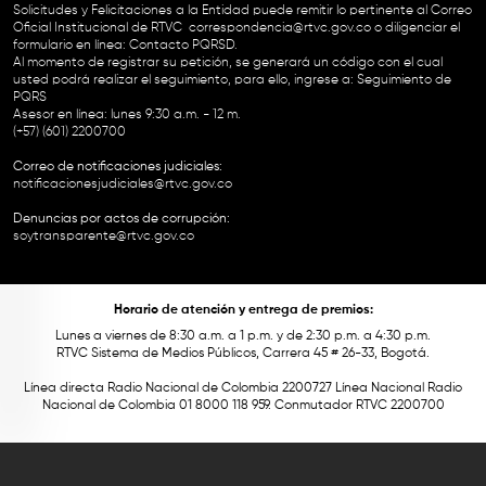
Solicitudes y Felicitaciones a la Entidad puede remitir lo pertinente al Correo
Oficial Institucional de RTVC
correspondencia@rtvc.gov.co
o diligenciar el
formulario en línea:
Contacto PQRSD.
Al momento de registrar su petición, se generará un código con el cual
usted podrá realizar el seguimiento, para ello, ingrese a:
Seguimiento de
PQRS
Asesor en línea: lunes 9:30 a.m. - 12 m.
(+57) (601) 2200700
Correo de notificaciones judiciales:
notificacionesjudiciales@rtvc.gov.co
Denuncias por actos de corrupción:
soytransparente@rtvc.gov.co
Horario de atención y entrega de premios:
Lunes a viernes de 8:30 a.m. a 1 p.m. y de 2:30 p.m. a 4:30 p.m.
RTVC Sistema de Medios Públicos, Carrera 45 # 26-33, Bogotá.
Línea directa Radio Nacional de Colombia 2200727 Línea Nacional Radio
Nacional de Colombia 01 8000 118 959. Conmutador RTVC 2200700
Este contenido fue financiado con recursos del Fondo Único de Tecnologías