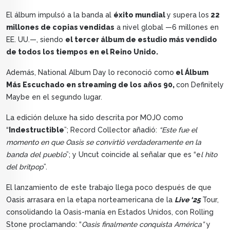
El álbum impulsó a la banda al
éxito mundial
y supera los
22
millones de copias vendidas
a nivel global —6 millones en
EE. UU.—, siendo
el tercer álbum de estudio más vendido
de todos los tiempos en el Reino Unido.
Además, National Album Day lo reconoció como
el Álbum
Más Escuchado en streaming de los años 90,
con Definitely
Maybe en el segundo lugar.
La edición deluxe ha sido descrita por MOJO como
“
Indestructible
”; Record Collector añadió:
“Este fue el
momento en que Oasis se convirtió verdaderamente en la
banda del pueblo
”; y Uncut coincide al señalar que es “e
l hito
del britpop
”.
El lanzamiento de este trabajo llega poco después de que
Oasis arrasara en la etapa norteamericana de la
Live ‘25
Tour,
consolidando la Oasis-manía en Estados Unidos, con Rolling
Stone proclamando: “
Oasis finalmente conquista América”
y