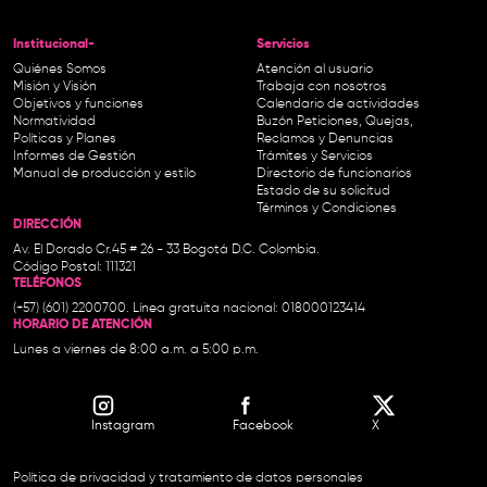
Institucional-
Servicios
Quiénes Somos
Atención al usuario
Misión y Visión
Trabaja con nosotros
Objetivos y funciones
Calendario de actividades
Normatividad
Buzón Peticiones, Quejas,
Políticas y Planes
Reclamos y Denuncias
Informes de Gestión
Trámites y Servicios
Manual de producción y estilo
Directorio de funcionarios
Estado de su solicitud
Términos y Condiciones
DIRECCIÓN
Av. El Dorado Cr.45 # 26 - 33 Bogotá D.C. Colombia.
Código Postal: 111321
TELÉFONOS
(+57) (601) 2200700. Línea gratuita nacional: 018000123414
HORARIO DE ATENCIÓN
Lunes a viernes de 8:00 a.m. a 5:00 p.m.
Instagram
Facebook
X
Política de privacidad y tratamiento de datos personales