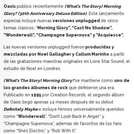
Oasis
publicó recientemente
(What’s The Story) Morning
Glory? (30th Anniversary Deluxe Edition)
. Este lanzamiento
especial incluye nuevas
versiones unplugged
de cinco
temas clásicos: “
Morning Glory”, “Cast No Shadow”,
“Wonderwall”, “Champagne Supernova” y “Acquiesce”.
Las nuevas versiones unplugged fueron
producidas y
mezcladas por Noel Gallagher y Callum Marinho
a partir
de las grabaciones maestras originales en Lone Star Sound, el
estudio de Noel en Londres.
(What’s The Story) Morning Glory?
se mantiene como
uno de
los grandes álbumes de rock
que definieron una era.
Publicado en
1995
por Creation Records, el segundo álbum
de Oasis llegó apenas 14 meses después de su debut
Definitely Maybe
e incluye himnos universalmente queridos
como “
Wonderwall
”, “Don’t Look Back In Anger” y
“Champagne Supernova”, además de favoritos de los fans
como “She’s Electric” y “Roll With It”.