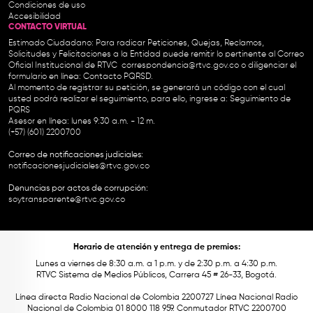
Condiciones de uso
Accesibilidad
CONTACTO VIRTUAL
Estimado Ciudadano: Para radicar Peticiones, Quejas, Reclamos,
Solicitudes y Felicitaciones a la Entidad puede remitir lo pertinente al Correo
Oficial Institucional de RTVC
correspondencia@rtvc.gov.co
o diligenciar el
formulario en línea:
Contacto PQRSD.
Al momento de registrar su petición, se generará un código con el cual
usted podrá realizar el seguimiento, para ello, ingrese a:
Seguimiento de
PQRS
Asesor en línea: lunes 9:30 a.m. - 12 m.
(+57) (601) 2200700
Correo de notificaciones judiciales:
notificacionesjudiciales@rtvc.gov.co
Denuncias por actos de corrupción:
soytransparente@rtvc.gov.co
Horario de atención y entrega de premios:
Lunes a viernes de 8:30 a.m. a 1 p.m. y de 2:30 p.m. a 4:30 p.m.
RTVC Sistema de Medios Públicos, Carrera 45 # 26-33, Bogotá.
Línea directa Radio Nacional de Colombia 2200727 Línea Nacional Radio
Nacional de Colombia 01 8000 118 959. Conmutador RTVC 2200700