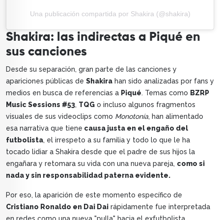
Una publicación compartida por Shakira (@shakira)
Shakira: las indirectas a Piqué en
sus canciones
Desde su separación, gran parte de las canciones y
apariciones públicas de
Shakira
han sido analizadas por fans y
medios en busca de referencias a
Piqué
. Temas como
BZRP
Music Sessions #53
,
TQG
o incluso algunos fragmentos
visuales de sus videoclips como
Monotonía
, han alimentado
esa narrativa que tiene
causa justa en el engaño del
futbolista
, el irrespeto a su familia y todo lo que le ha
tocado lidiar a Shakira desde que el padre de sus hijos la
engañara y retomara su vida con una nueva pareja,
como si
nada y sin responsabilidad paterna evidente.
Por eso, la aparición de este momento específico de
Cristiano Ronaldo en Dai Dai
rápidamente fue interpretada
en redes como una nueva "pulla" hacia el exfutbolista