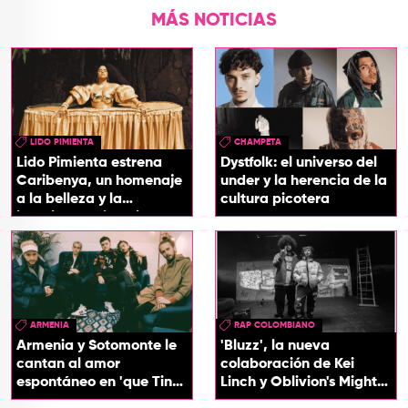
MÁS NOTICIAS
LIDO PIMIENTA
CHAMPETA
Lido Pimienta estrena
Dystfolk: el universo del
Caribenya, un homenaje
under y la herencia de la
a la belleza y la
cultura picotera
identidad del Caribe
ARMENIA
RAP COLOMBIANO
Armenia y Sotomonte le
'Bluzz', la nueva
cantan al amor
colaboración de Kei
espontáneo en 'que Tin
Linch y Oblivion's Mighty
que Tan'
Trash