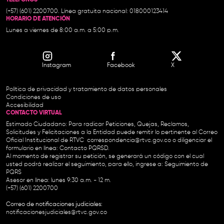
(+57) (601) 2200700. Línea gratuita nacional: 018000123414
HORARIO DE ATENCIÓN
Lunes a viernes de 8:00 a.m. a 5:00 p.m.
Instagram
Facebook
X
Política de privacidad y tratamiento de datos personales
Condiciones de uso
Accesibilidad
CONTACTO VIRTUAL
Estimado Ciudadano: Para radicar Peticiones, Quejas, Reclamos,
Solicitudes y Felicitaciones a la Entidad puede remitir lo pertinente al Correo
Oficial Institucional de RTVC
correspondencia@rtvc.gov.co
o diligenciar el
formulario en línea:
Contacto PQRSD.
Al momento de registrar su petición, se generará un código con el cual
usted podrá realizar el seguimiento, para ello, ingrese a:
Seguimiento de
PQRS
Asesor en línea: lunes 9:30 a.m. - 12 m.
(+57) (601) 2200700
Correo de notificaciones judiciales:
notificacionesjudiciales@rtvc.gov.co