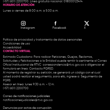
(+57) (601) 2200700. Línea gratuita nacional: 018000123414
HORARIO DE ATENCIÓN
Lunes a viernes de 8:00 a.m. a 5:00 p.m.
Instagram
Facebook
X
Política de privacidad y tratamiento de datos personales
Condiciones de uso
Accesibilidad
CONTACTO VIRTUAL
Estimado Ciudadano: Para radicar Peticiones, Quejas, Reclamos,
Solicitudes y Felicitaciones a la Entidad puede remitir lo pertinente al Correo
Oficial Institucional de RTVC
correspondencia@rtvc.gov.co
o diligenciar el
formulario en línea:
Contacto PQRSD.
Al momento de registrar su petición, se generará un código con el cual
usted podrá realizar el seguimiento, para ello, ingrese a:
Seguimiento de
PQRS
Asesor en línea: lunes 9:30 a.m. - 12 m.
(+57) (601) 2200700
Correo de notificaciones judiciales:
notificacionesjudiciales@rtvc.gov.co
Denuncias por actos de corrupción: