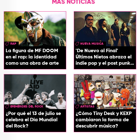
MÁS NOTICIAS
RAP
NUEVA MUSICA
La figura de MF DOOM
'De Nuevo al Final'
en el rap: la identidad
Últimos Nietos abraza el
como una obra de arte
indie pop y el post punk
en su nuevo EP
EFEMÉRIDES DEL ROCK
ARTISTAS
¿Por qué el 13 de julio se
¿Cómo Tiny Desk y KEXP
celebra el Día Mundial
cambiaron la forma de
del Rock?
descubrir música?