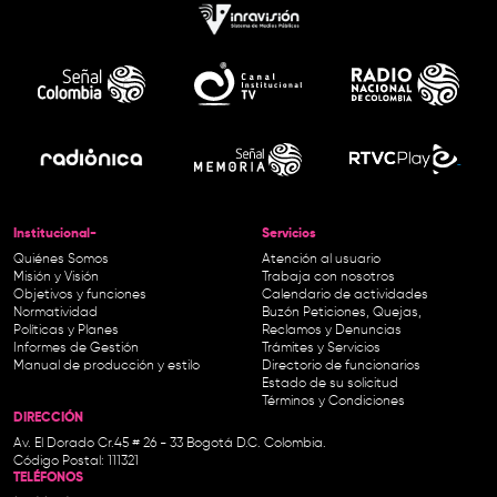
Institucional-
Servicios
Quiénes Somos
Atención al usuario
Misión y Visión
Trabaja con nosotros
Objetivos y funciones
Calendario de actividades
Normatividad
Buzón Peticiones, Quejas,
Políticas y Planes
Reclamos y Denuncias
Informes de Gestión
Trámites y Servicios
Manual de producción y estilo
Directorio de funcionarios
Estado de su solicitud
Términos y Condiciones
DIRECCIÓN
Av. El Dorado Cr.45 # 26 - 33 Bogotá D.C. Colombia.
Código Postal: 111321
TELÉFONOS